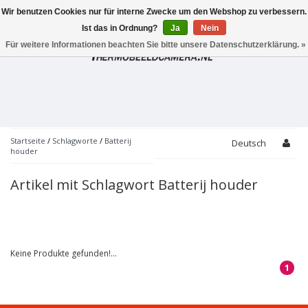
Wir benutzen Cookies nur für interne Zwecke um den Webshop zu verbessern.
Toggle
navigation
Ist das in Ordnung?
Ja
Nein
Für weitere Informationen beachten Sie bitte unsere Datenschutzerklärung. »
Startseite
/
Schlagworte
/
Batterij
Deutsch
houder
Artikel mit Schlagwort Batterij houder
Keine Produkte gefunden!...
1