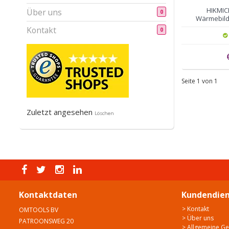
HIKMIC
Über uns
0
Wärmebild
Kontakt
0
Seite 1 von 1
Zuletzt angesehen
Löschen
Kontaktdaten
Kundendien
> Kontakt
OMTOOLS BV
> Über uns
PATROONSWEG 20
> Allgemeine G