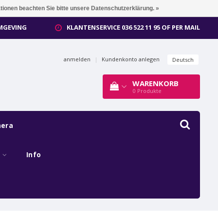
ationen beachten Sie bitte unsere Datenschutzerklärung. »
OMGEVING
KLANTENSERVICE 036 522 11 95 OF PER MAIL
anmelden
|
Kundenkonto anlegen
Deutsch
WARENKORB
0
Produkte
mera
s
Info