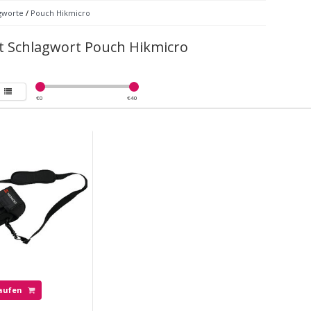
gworte
/
Pouch Hikmicro
it Schlagwort Pouch Hikmicro
€
0
€
40
aufen