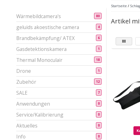
Startseite
/
Schla
Wärmebildcamera's
80
Artikel m
geluids akoestische camera
4
Brandbekämpfung/ ATEX
6
Gasdetektionskamera
1
Thermal Monoculair
18
Drone
1
Zubehör
12
SALE
7
Anwendungen
0
Service/Kalibrierung
0
Aktuelles
0
K
Info
0