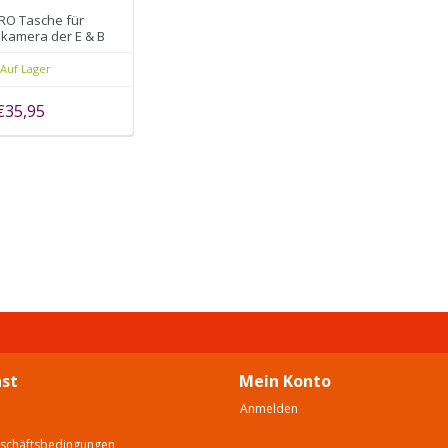
RO Tasche für
kamera der E & B
Serie
Auf Lager
€35,95
st
Mein Konto
Anmelden
eschäftsbedingungen