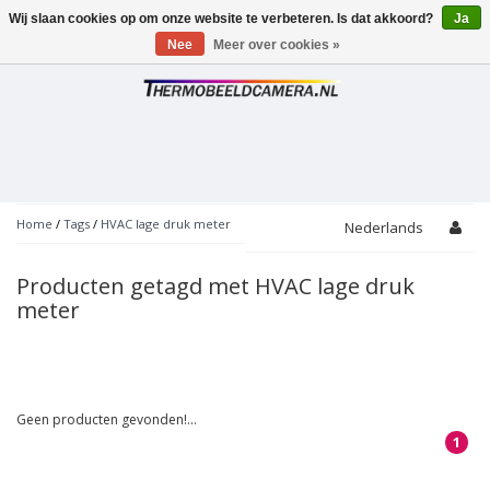
Wij slaan cookies op om onze website te verbeteren. Is dat akkoord?
Ja
Toggle
navigation
Nee
Meer over cookies »
Home
/
Tags
/
HVAC lage druk meter
Nederlands
Producten getagd met HVAC lage druk
meter
Geen producten gevonden!...
1