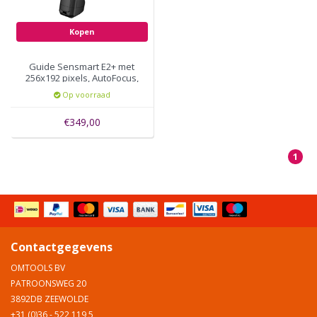
Kopen
Guide Sensmart E2+ met
256x192 pixels, AutoFocus,
WiFi, 25Hz
Op voorraad
€349,00
1
Contactgegevens
OMTOOLS BV
PATROONSWEG 20
3892DB ZEEWOLDE
+31 (0)36 - 522 119 5