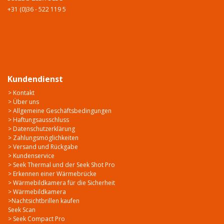
+31 (0)36 - 522 119 5
Kundendienst
> Kontakt
> Über uns
> Allgemeine Geschäftsbedingungen
> Haftungsausschluss
> Datenschutzerklärung
> Zahlungsmöglichkeiten
> Versand und Rückgabe
> Kundenservice
> Seek Thermal und der Seek Shot Pro
> Erkennen einer Wärmebrücke
> Wärmebildkamera für die Sicherheit
> Wärmebildkamera
>Nachtsichtbrillen kaufen
Seek Scan
> Seek Compact Pro