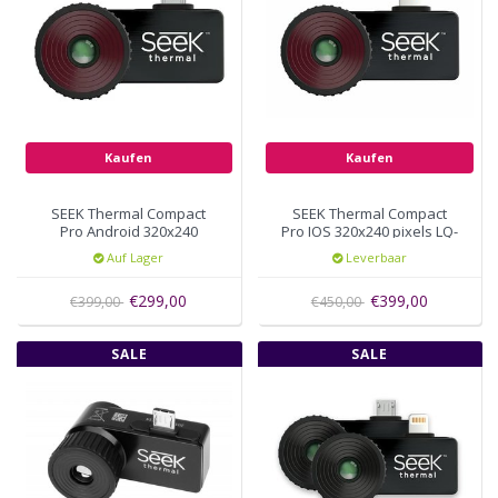
Kaufen
Kaufen
SEEK Thermal Compact
SEEK Thermal Compact
Pro Android 320x240
Pro IOS 320x240 pixels LQ-
pixels UQ-AAAX
AAAX
Auf Lager
Leverbaar
€299,00
€399,00
€399,00
€450,00
SALE
SALE