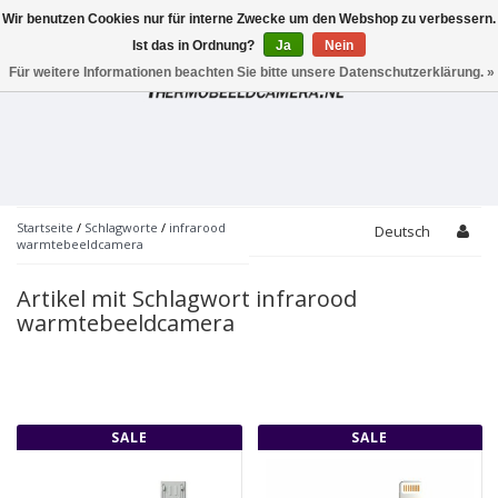
Wir benutzen Cookies nur für interne Zwecke um den Webshop zu verbessern.
Toggle
navigation
Ist das in Ordnung?
Ja
Nein
Für weitere Informationen beachten Sie bitte unsere Datenschutzerklärung. »
Startseite
/
Schlagworte
/
infrarood
Deutsch
warmtebeeldcamera
Artikel mit Schlagwort infrarood
warmtebeeldcamera
SALE
SALE