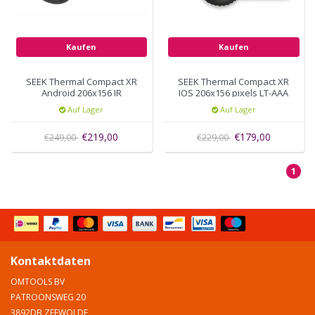
Kaufen
Kaufen
SEEK Thermal Compact XR
SEEK Thermal Compact XR
Android 206x156 IR
IOS 206x156 pixels LT-AAA
resolution Micro-USB UT-
Auf Lager
Auf Lager
AAA
€219,00
€179,00
€249,00
€229,00
1
Kontaktdaten
OMTOOLS BV
PATROONSWEG 20
3892DB ZEEWOLDE