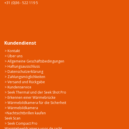
+31 (0)36 - 522 119 5
Kundendienst
> Kontakt
> Über uns
> Allgemeine Geschäftsbedingungen
> Haftungsausschluss
> Datenschutzerklärung
> Zahlungsmöglichkeiten
> Versand und Rückgabe
> Kundenservice
> Seek Thermal und der Seek Shot Pro
> Erkennen einer Wärmebrücke
> Wärmebildkamera für die Sicherheit
> Wärmebildkamera
>Nachtsichtbrillen kaufen
Seek Scan
> Seek Compact Pro
Warmtebeeldcamera voor de jacht