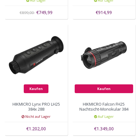
Auf Lager
Auf Lager
€749,99
€914,99
€899,00
Kaufen
Kaufen
HIKMICRO Lynx PRO LH25
HIKMICRO Falcon FH25
384x 288
Nachtsicht-Monokular 384
x 288
Nicht auf Lager
Auf Lager
€1.202,00
€1.349,00