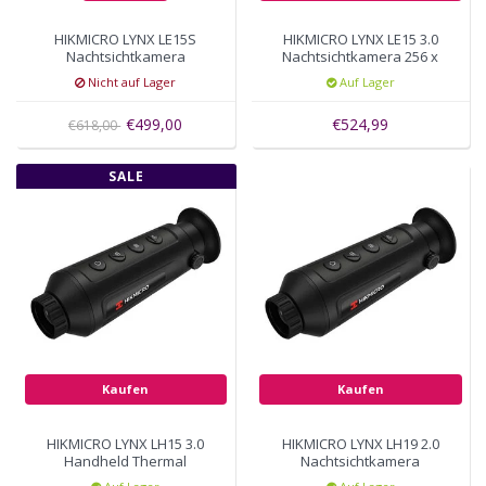
HIKMICRO LYNX LE15S
HIKMICRO LYNX LE15 3.0
Nachtsichtkamera
Nachtsichtkamera 256 x
192 IR resolution 750
Nicht auf Lager
Auf Lager
Meter Reichweite
€499,00
€524,99
€618,00
SALE
Kaufen
Kaufen
HIKMICRO LYNX LH15 3.0
HIKMICRO LYNX LH19 2.0
Handheld Thermal
Nachtsichtkamera
Monoculars