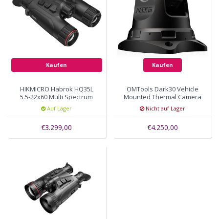
Kaufen
Kaufen
HIKMICRO Habrok HQ35L
OMTools Dark30 Vehicle
5.5-22x60 Multi Spectrum
Mounted Thermal Camera
Binocular
384 x 288 pixels, 60HZ,
Auf Lager
Nicht auf Lager
40mK
€3.299,00
€4.250,00