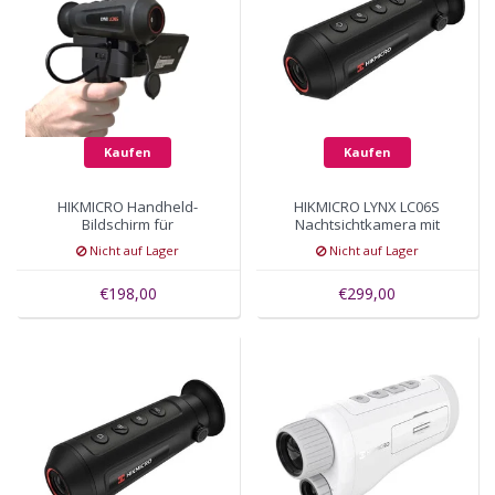
Kaufen
Kaufen
HIKMICRO Handheld-
HIKMICRO LYNX LC06S
Bildschirm für
Nachtsichtkamera mit
Nachtsichtkameras
160x120 pixels, bis 220
Nicht auf Lager
Nicht auf Lager
meter
€198,00
€299,00