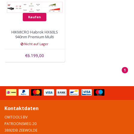
Kaufen
HIKMICRO Habrok HX60LS
940nm Premium Multi
Spectrum Binocular
Nicht auf Lager
€6.199,00
1
Kontaktdaten
OMTOOLS BV
PATROONSWEG 20
3892DB ZEEWOLDE