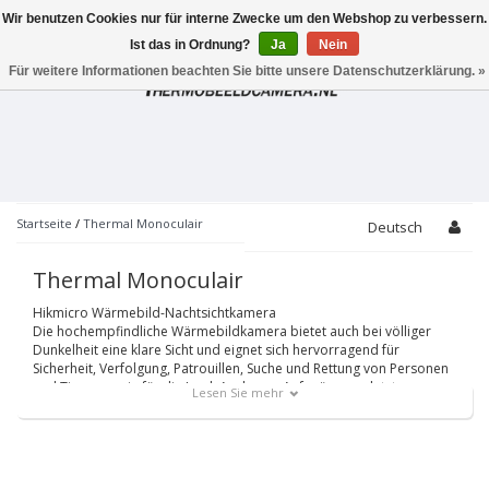
Wir benutzen Cookies nur für interne Zwecke um den Webshop zu verbessern.
Toggle
navigation
Ist das in Ordnung?
Ja
Nein
Für weitere Informationen beachten Sie bitte unsere Datenschutzerklärung. »
Startseite
/
Thermal Monoculair
Deutsch
Thermal Monoculair
Hikmicro Wärmebild-Nachtsichtkamera
Die hochempfindliche Wärmebildkamera bietet auch bei völliger
Dunkelheit eine klare Sicht und eignet sich hervorragend für
Sicherheit, Verfolgung, Patrouillen, Suche und Rettung von Personen
und Tieren sowie für die Jagd. Auch zum Aufspüren verletzter,
Lesen Sie mehr
versteckter Tiere.