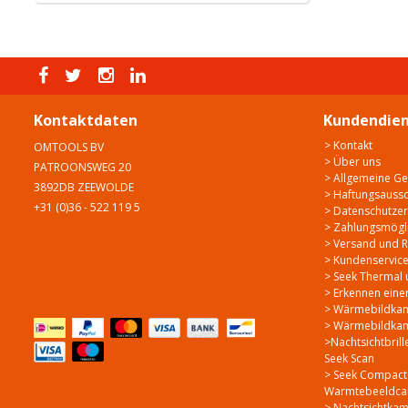
Kontaktdaten
Kundendien
> Kontakt
OMTOOLS BV
> Über uns
PATROONSWEG 20
> Allgemeine G
3892DB ZEEWOLDE
> Haftungsaussc
+31 (0)36 - 522 119 5
> Datenschutzer
> Zahlungsmögli
> Versand und 
> Kundenservic
> Seek Thermal 
> Erkennen ein
> Wärmebildkame
> Wärmebildka
>Nachtsichtbrill
Seek Scan
> Seek Compact
Warmtebeeldcam
> Nachtsichtkam