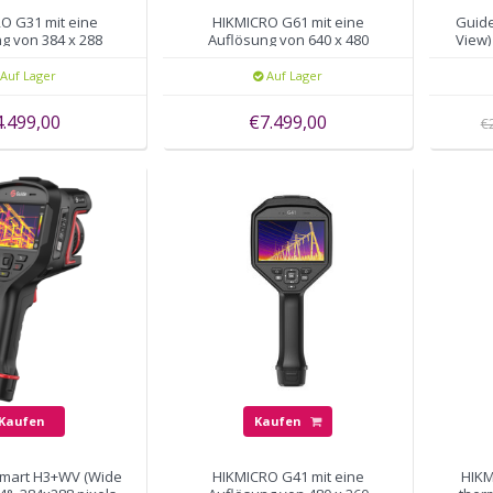
O G31 mit eine
HIKMICRO G61 mit eine
Guid
g von 384 x 288
Auflösung von 640 x 480
View)
50Hz, WiFi, GPS
Pixels, 50Hz, WiFi, GPS
Auf Lager
Auf Lager
4.499,00
€7.499,00
€
Kaufen
Kaufen
mart H3+WV (Wide
HIKMICRO G41 mit eine
HIKM