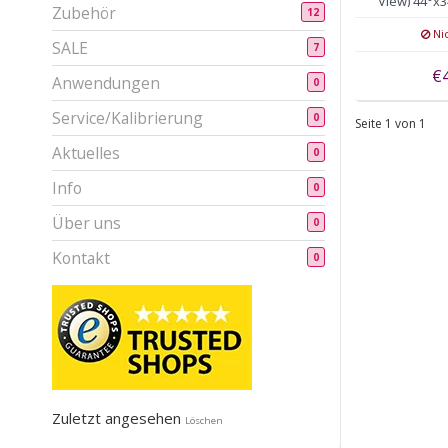
View) 44°x3
Zubehör
12
a
Nic
SALE
7
€
Anwendungen
0
Service/Kalibrierung
0
Seite 1 von 1
Aktuelles
0
Info
0
Über uns
0
Kontakt
0
Zuletzt angesehen
Löschen