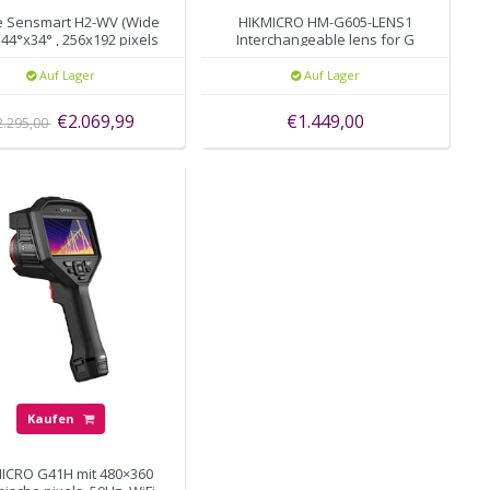
e Sensmart H2-WV (Wide
HIKMICRO HM-G605-LENS1
 44°x34° , 256x192 pixels
Interchangeable lens for G
Series 0.5X
Auf Lager
Auf Lager
€2.069,99
€1.449,00
2.295,00
Kaufen
ICRO G41H mit 480×360