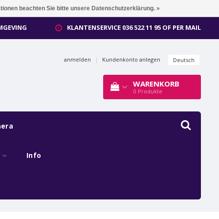
ationen beachten Sie bitte unsere Datenschutzerklärung. »
OMGEVING
KLANTENSERVICE 036 522 11 95 OF PER MAIL
anmelden
|
Kundenkonto anlegen
Deutsch
WARENKORB
0
Produkte
mera
s
Info