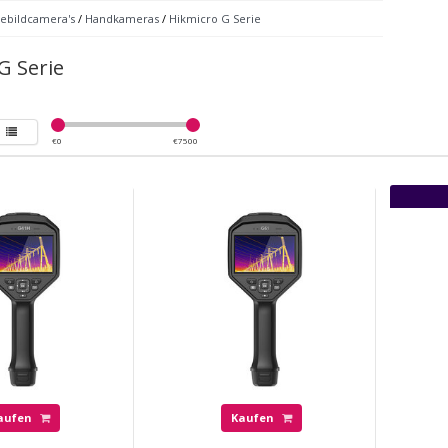
bildcamera's
/
Handkameras
/
Hikmicro G Serie
G Serie
€
0
€
7500
aufen
Kaufen