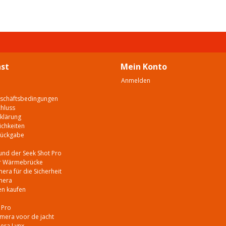
st
Mein Konto
Anmelden
eschäftsbedingungen
hluss
klärung
chkeiten
Rückgabe
e
und der Seek Shot Pro
er Wärmebrücke
ra für die Sicherheit
mera
en kaufen
 Pro
era voor de jacht
era Lynx