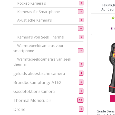
Pocket-Kamera's
5
HIKMICR
Auflösun
Kameras für Smartphone
17
Pixels, 
Akustische Kamera's
4
€
35
Kamera's von Seek Thermal
7
Warmtebeeldcameras voor
smartphone
14
Warmtebeeldcamera's van seek
thermal
6
geluids akoestische camera
4
Brandbekämpfung/ ATEX
6
Gasdetektionskamera
1
Thermal Monoculair
18
Drone
1
Guide Sens