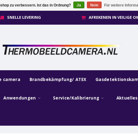
shop zu verbessern. Ist das in Ordnung?
Ja
Nein
Für weitere Inform
SNELLE LEVERING
AFREKENEN IN VEILIGE 
he camera
Brandbekämpfung/ ATEX
Gasdetektionska
Anwendungen
Service/Kalibrierung
Aktuelle