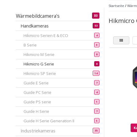
Startseite
/
Wärme
Wärmebildcamera's
80
Hikmicro 
Handkameras
53
Hikmicro Serien E & ECO
4
B Serie
3
Hikmicro M Serie
8
Hikmicro G Serie
8
Hikmicro SP Serie
14
Guide E Serie
7
Guide PC Serie
4
Guide PS serie
1
Guide H Serie
7
Guide H Serie Generation II
5
K
Industriekameras
35