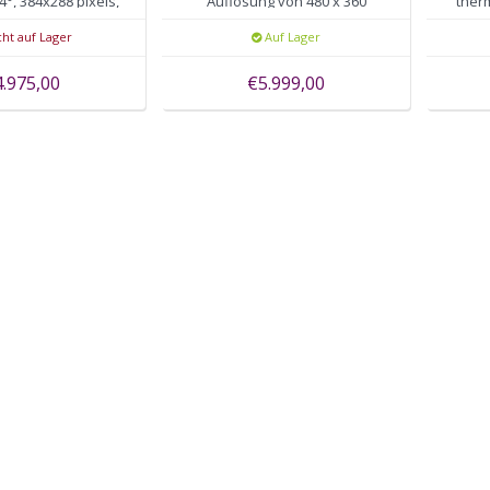
4°, 384x288 pixels,
Auflösung von 480 x 360
therm
utofocus
Pixels, 50Hz, WiFi, GPS
ht auf Lager
Auf Lager
4.975,00
€5.999,00