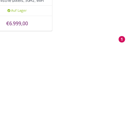
ische pixels, 50Hz, WiFi
Auf Lager
€6.999,00
1