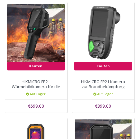
helfen Ihnen, unter schwierigen Bedingungen mühelos zu arbeiten. 8
Farbpaletten zur Auswahl, die für die meisten Einsatzszenarien
geeignet sind.
Kaufen
Kaufen
HIKMICRO FB21
HIKMICRO FP21 Kamera
Wärmebildkamera für die
zur Brandbekämpfung
Brandbekämpfung
Auf Lager
Auf Lager
€699,00
€899,00