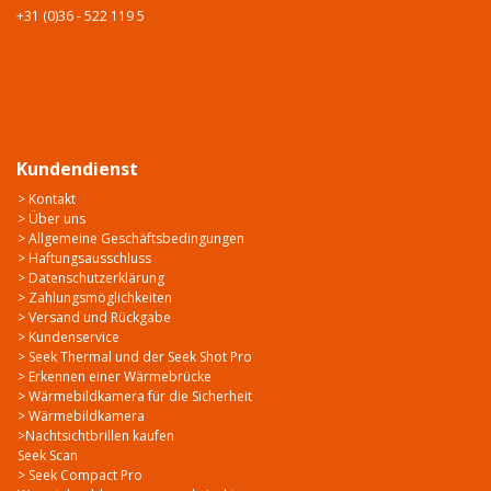
+31 (0)36 - 522 119 5
Kundendienst
> Kontakt
> Über uns
> Allgemeine Geschäftsbedingungen
> Haftungsausschluss
> Datenschutzerklärung
> Zahlungsmöglichkeiten
> Versand und Rückgabe
> Kundenservice
> Seek Thermal und der Seek Shot Pro
> Erkennen einer Wärmebrücke
> Wärmebildkamera für die Sicherheit
> Wärmebildkamera
>Nachtsichtbrillen kaufen
Seek Scan
> Seek Compact Pro