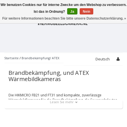
Wir benutzen Cookies nur für interne Zwecke um den Webshop zu verbessern.
Toggle
navigation
Ist das in Ordnung?
Ja
Nein
Für weitere Informationen beachten Sie bitte unsere Datenschutzerklärung. »
Startseite
/
Brandbekämpfung/ ATEX
Deutsch
Brandbekämpfung, und ATEX
Wärmebildkameras
Die HIKMICRO FB21 und FT31 sind kompakte, zuverlässige
Wärmebildkameras für die Brandbekämpfung, die Feuerwehrleuten
Lesen Sie mehr
helfen, bei Dunkelheit und Rauch zu beobachten, Leben zu retten,
Eigentum zu schützen und die Sicherheit der Feuerwehrleute zu
gewährleisten.
Funktionen wie Doppelkameras, LED-Taschenlampen, einfach zu
bedienende Tasten und ein Temperaturbereich von bis zu 550 °C