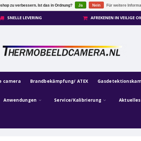
shop zu verbessern. Ist das in Ordnung?
Ja
Nein
Für weitere Inform
SNELLE LEVERING
AFREKENEN IN VEILIGE 
he camera
Brandbekämpfung/ ATEX
Gasdetektionska
Anwendungen
Service/Kalibrierung
Aktuelle