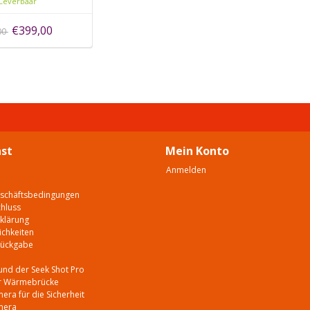
Leverbaar
€399,00
00
st
Mein Konto
Anmelden
eschäftsbedingungen
hluss
klärung
chkeiten
Rückgabe
e
und der Seek Shot Pro
er Wärmebrücke
ra für die Sicherheit
mera