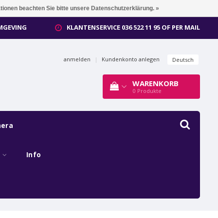
ationen beachten Sie bitte unsere Datenschutzerklärung. »
OMGEVING
KLANTENSERVICE 036 522 11 95 OF PER MAIL
anmelden
|
Kundenkonto anlegen
Deutsch
WARENKORB
0
Produkte
mera
s
Info