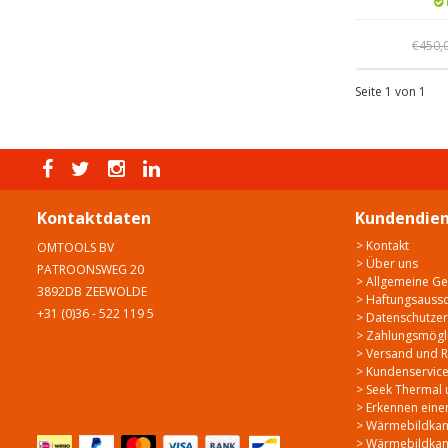
€450,
Seite 1 von 1
Kontaktdaten
Kundendien
> Kontakt
OMTOOLS BV
> Über uns
PATROONSWEG 20
> Allgemeine G
3892DB ZEEWOLDE
> Haftungsaussc
+31 (0)36 - 522 119 5
> Datenschutzer
> Zahlungsmögli
> Versand und 
> Kundenservic
> Seek Thermal 
> Erkennen ein
> Wärmebildkame
> Wärmebildka