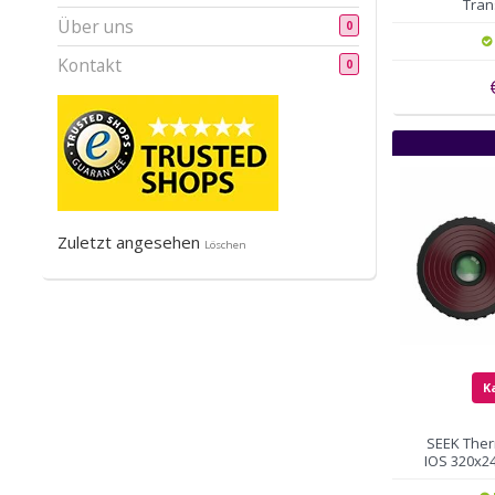
Tran
Über uns
0
Kontakt
0
Zuletzt angesehen
Löschen
K
SEEK Ther
IOS 320x2