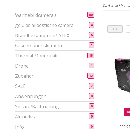
Startseite
/
Mark
Wärmebildcamera's
80
geluids akoestische camera
4
Brandbekämpfung/ ATEX
6
Gasdetektionskamera
1
Thermal Monoculair
18
Drone
1
Zubehör
12
SALE
7
Anwendungen
0
Service/Kalibrierung
0
K
Aktuelles
0
Info
SEEK 
0