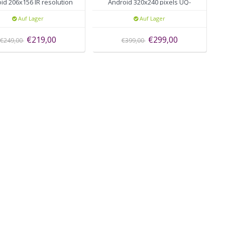
id 206x156 IR resolution
Android 320x240 pixels UQ-
Micro-USB UT-AAA
AAAX
Auf Lager
Auf Lager
€219,00
€299,00
€249,00
€399,00