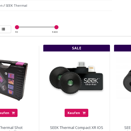
en
/
SEEK Thermal
€
0
€
400
SALE
aufen
Kaufen
Thermal Shot
SEEK Thermal Compact XR IOS
SEE