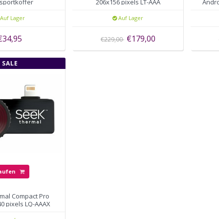
sportkoffer
206x156 pixels LT-AAA
Andro
Auf Lager
Auf Lager
€34,95
€179,00
€229,00
SALE
aufen
mal Compact Pro
40 pixels LQ-AAAX