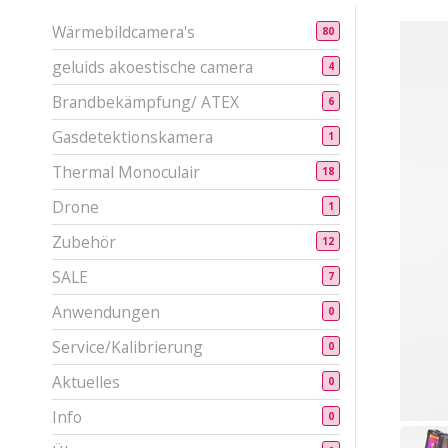
Wärmebildcamera's
80
geluids akoestische camera
4
Brandbekämpfung/ ATEX
6
Gasdetektionskamera
1
Thermal Monoculair
18
Drone
1
Zubehör
12
SALE
7
Anwendungen
0
Service/Kalibrierung
0
Aktuelles
0
Info
0