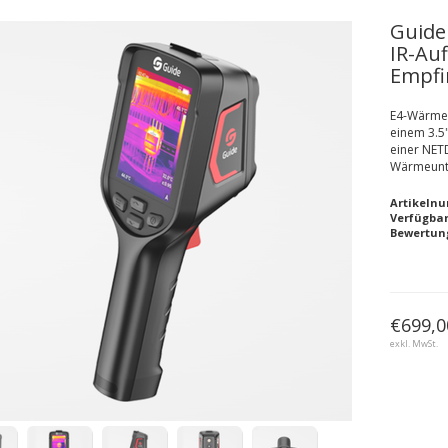
Guide
IR-Au
Empfi
E4-Wärmeb
einem 3.5
einer NET
Wärmeunt
Artikelnu
Verfügbar
Bewertun
€699,0
exkl. MwSt.