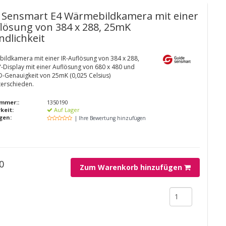
 Sensmart
E4 Wärmebildkamera mit einer
flösung von 384 x 288, 25mK
ndlichkeit
ildkamera mit einer IR-Auflösung von 384 x 288,
"-Display mit einer Auflösung von 680 x 480 und
D-Genauigkeit von 25mK (0,025 Celsius)
erschieden.
mmer::
1350190
keit:
Auf Lager
gen:
| Ihre Bewertung hinzufügen
0
Zum Warenkorb hinzufügen