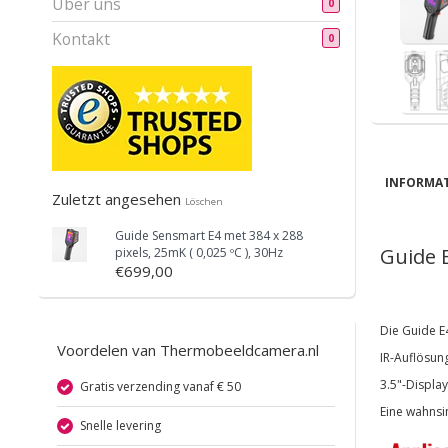
Über uns
0
Kontakt
0
INFORMAT
Zuletzt angesehen
Löschen
Guide Sensmart
E4 met 384 x 288
Guide 
pixels, 25mK ( 0,025 ºC ), 30Hz
€699,00
Die Guide E
Voordelen van Thermobeeldcamera.nl
IR-Auflösun
3.5"-Display
Gratis verzending vanaf € 50
Eine wahnsi
Snelle levering