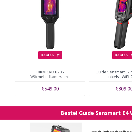
Kaufen
Kaufen
HIKMICRO B20S
Guide Sensmart E2 
Wärmebildkamera mit
pixels , WiFi,
256x192Pixels, 2 Kameras, 25hz,
WiFi
€549,00
€309,0
Bestel
Guide Sensmart
E4 