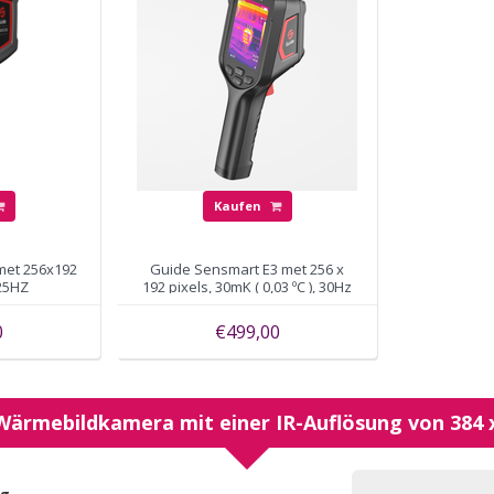
Kaufen
met 256x192
Guide Sensmart E3 met 256 x
 25HZ
192 pixels, 30mK ( 0,03 ºC ), 30Hz
0
€499,00
Wärmebildkamera mit einer IR-Auflösung von 384 x