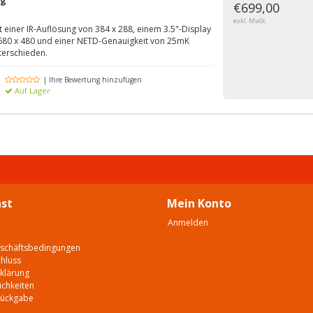
ng
€699,00
exkl. MwSt.
einer IR-Auflösung von 384 x 288, einem 3.5"-Display
 680 x 480 und einer NETD-Genauigkeit von 25mK
terschieden.
| Ihre Bewertung hinzufügen
Auf Lager
st
Mein Konto
Anmelden
eschäftsbedingungen
hluss
klärung
chkeiten
Rückgabe
e