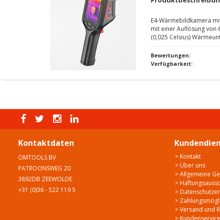
Produktbeschreibu
E4-Wärmebildkamera mit 
mit einer Auflösung von
(0,025 Celsius) Wärmeun
Bewertungen:
Verfügbarkeit:
Kontaktdaten
Kundendien
> Kontakt
OMTOOLS BV
> Über uns
PATROONSWEG 20
> Allgemeine G
3892DB ZEEWOLDE
> Haftungsaussc
+31 (0)36 - 522 119 5
> Datenschutzer
> Zahlungsmögli
> Versand und 
> Kundenservic