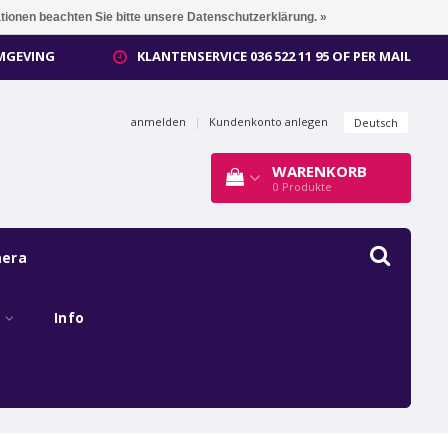
ationen beachten Sie bitte unsere Datenschutzerklärung. »
OMGEVING
KLANTENSERVICE 036 522 11 95 OF PER MAIL
anmelden
|
Kundenkonto anlegen
Deutsch
WARENKORB
0
Produkte
mera
s
Info