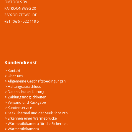
OMTOOLS BV
PATROONSWEG 20
3892DB ZEEWOLDE
+31 (0)36 - 522 119 5
Kundendienst
> Kontakt
> Über uns
> Allgemeine Geschäftsbedingungen
> Haftungsausschluss
> Datenschutzerklärung
> Zahlungsmöglichkeiten
> Versand und Rückgabe
> Kundenservice
> Seek Thermal und der Seek Shot Pro
> Erkennen einer Wärmebrücke
> Wärmebildkamera für die Sicherheit
> Wärmebildkamera