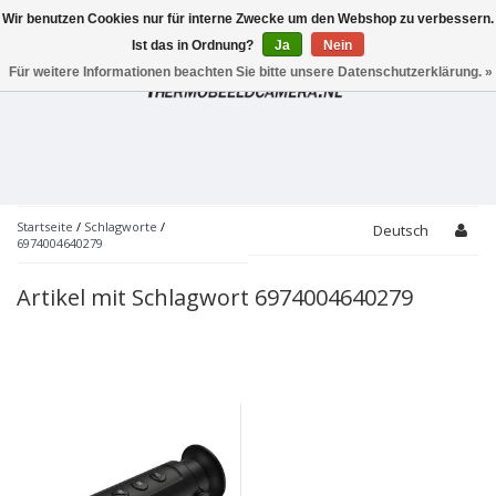
Wir benutzen Cookies nur für interne Zwecke um den Webshop zu verbessern.
Toggle
navigation
Ist das in Ordnung?
Ja
Nein
Für weitere Informationen beachten Sie bitte unsere Datenschutzerklärung. »
Startseite
/
Schlagworte
/
Deutsch
6974004640279
Artikel mit Schlagwort 6974004640279