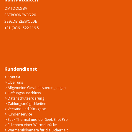
OMTOOLS BV
PATROONSWEG 20
3892DB ZEEWOLDE
+31 (0)36 - 522 119 5
Kundendienst
> Kontakt
> Über uns
> Allgemeine Geschäftsbedingungen
> Haftungsausschluss
> Datenschutzerklärung
> Zahlungsmöglichkeiten
> Versand und Rückgabe
> Kundenservice
> Seek Thermal und der Seek Shot Pro
> Erkennen einer Wärmebrücke
> Wärmebildkamera für die Sicherheit