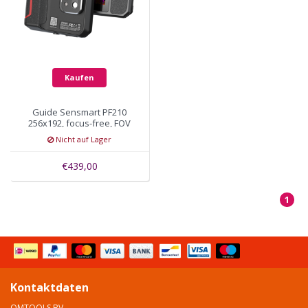
Kaufen
Guide Sensmart PF210
256x192, focus-free, FOV
56° x 48°
Nicht auf Lager
€439,00
1
Kontaktdaten
OMTOOLS BV