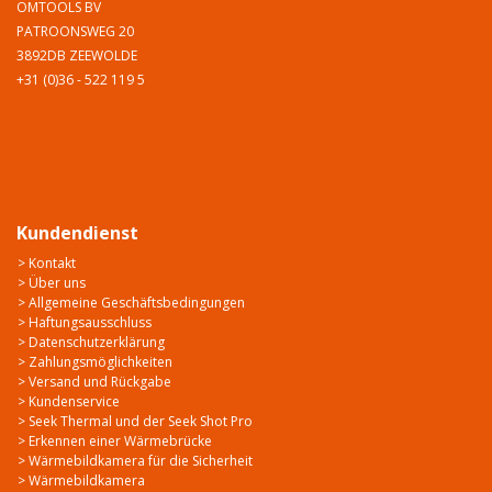
OMTOOLS BV
PATROONSWEG 20
3892DB ZEEWOLDE
+31 (0)36 - 522 119 5
Kundendienst
> Kontakt
> Über uns
> Allgemeine Geschäftsbedingungen
> Haftungsausschluss
> Datenschutzerklärung
> Zahlungsmöglichkeiten
> Versand und Rückgabe
> Kundenservice
> Seek Thermal und der Seek Shot Pro
> Erkennen einer Wärmebrücke
> Wärmebildkamera für die Sicherheit
> Wärmebildkamera