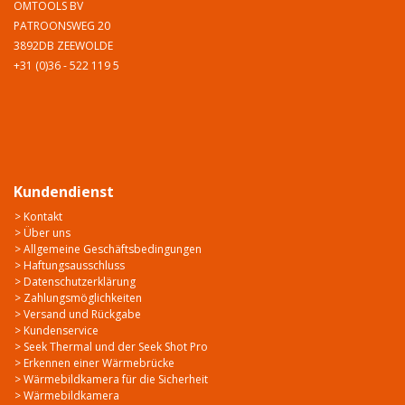
OMTOOLS BV
PATROONSWEG 20
3892DB ZEEWOLDE
+31 (0)36 - 522 119 5
Kundendienst
> Kontakt
> Über uns
> Allgemeine Geschäftsbedingungen
> Haftungsausschluss
> Datenschutzerklärung
> Zahlungsmöglichkeiten
> Versand und Rückgabe
> Kundenservice
> Seek Thermal und der Seek Shot Pro
> Erkennen einer Wärmebrücke
> Wärmebildkamera für die Sicherheit
> Wärmebildkamera