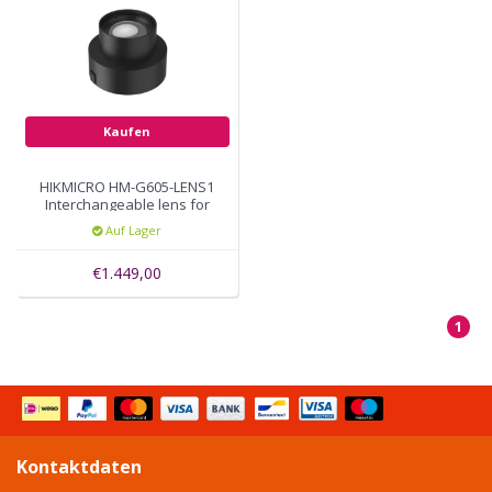
Kaufen
HIKMICRO HM-G605-LENS1
Interchangeable lens for
G Series 0.5X
Auf Lager
€1.449,00
1
Kontaktdaten