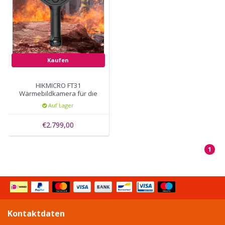
Kaufen
HIKMICRO FT31
Wärmebildkamera für die
Brandbekämpfung
Auf Lager
€2.799,00
1
Kontaktdaten