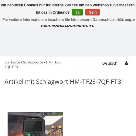
Wir benutzen Cookies nur für interne Zwecke um den Webshop zu verbessern.
Toggle
navigation
Ist das in Ordnung?
Ja
Nein
Für weitere Informationen beachten Sie bitte unsere Datenschutzerklärung. »
Startseite
/
Schlagworte
/
HM-TF23-
Deutsch
7QF-FT31
Artikel mit Schlagwort HM-TF23-7QF-FT31