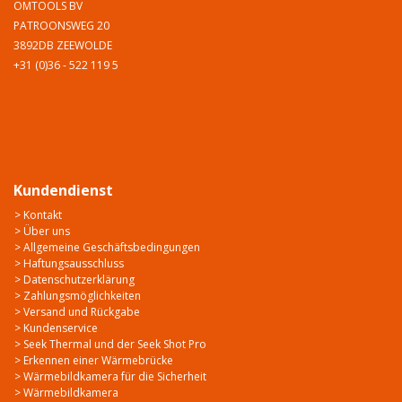
OMTOOLS BV
PATROONSWEG 20
3892DB ZEEWOLDE
+31 (0)36 - 522 119 5
Kundendienst
> Kontakt
> Über uns
> Allgemeine Geschäftsbedingungen
> Haftungsausschluss
> Datenschutzerklärung
> Zahlungsmöglichkeiten
> Versand und Rückgabe
> Kundenservice
> Seek Thermal und der Seek Shot Pro
> Erkennen einer Wärmebrücke
> Wärmebildkamera für die Sicherheit
> Wärmebildkamera