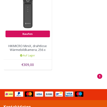
Kaufen
HIKMICRO MiniX, drahtlose
Wärmebildkamera, 256 x
192 pixels, 40mK, 25Hz,
Auf Lager
37.2° × 50.0°
€309,00
1
Kontaktdaten