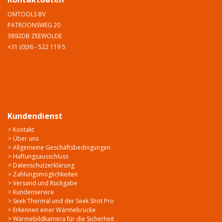
OMTOOLS BV
PATROONSWEG 20
3892DB ZEEWOLDE
+31 (0)36 - 522 119 5
Kundendienst
> Kontakt
> Über uns
> Allgemeine Geschäftsbedingungen
> Haftungsausschluss
> Datenschutzerklärung
> Zahlungsmöglichkeiten
> Versand und Rückgabe
> Kundenservice
> Seek Thermal und der Seek Shot Pro
> Erkennen einer Wärmebrücke
> Wärmebildkamera für die Sicherheit