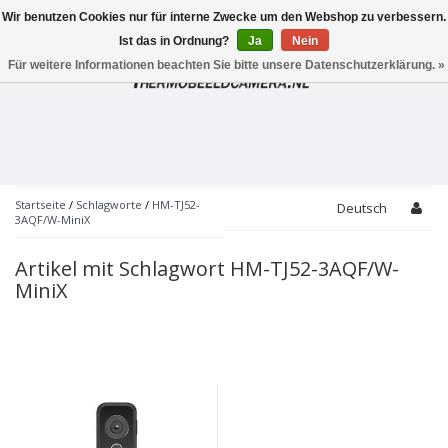
Wir benutzen Cookies nur für interne Zwecke um den Webshop zu verbessern.
Toggle
navigation
Ist das in Ordnung?
Ja
Nein
Für weitere Informationen beachten Sie bitte unsere Datenschutzerklärung. »
Startseite
/
Schlagworte
/
HM-TJ52-
Deutsch
3AQF/W-MiniX
Artikel mit Schlagwort HM-TJ52-3AQF/W-
MiniX