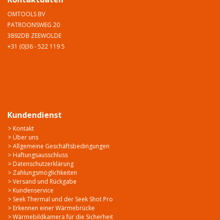
OMTOOLS BV
PATROONSWEG 20
3892DB ZEEWOLDE
+31 (0)36 - 522 119 5
Kundendienst
> Kontakt
> Über uns
> Allgemeine Geschäftsbedingungen
> Haftungsausschluss
> Datenschutzerklärung
> Zahlungsmöglichkeiten
> Versand und Rückgabe
> Kundenservice
> Seek Thermal und der Seek Shot Pro
> Erkennen einer Wärmebrücke
> Wärmebildkamera für die Sicherheit