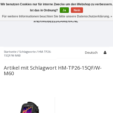
Wir benutzen Cookies nur für interne Zwecke um den Webshop zu verbessern.
Toggle
navigation
Ist das in Ordnung?
Ja
Nein
Für weitere Informationen beachten Sie bitte unsere Datenschutzerklärung. »
Startseite
/
Schlagworte
/
HM-TP26-
Deutsch
15QF/W-M60
Artikel mit Schlagwort HM-TP26-15QF/W-
M60