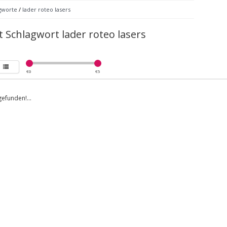
gworte
/
lader roteo lasers
t Schlagwort lader roteo lasers
€
0
€
5
efunden!...