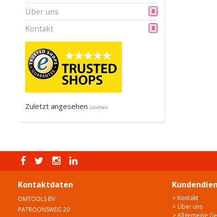
Über uns
0
Kontakt
0
Zuletzt angesehen
Löschen
Kontaktdaten
Kundendien
> Kontakt
OMTOOLS BV
> Über uns
PATROONSWEG 20
> Allgemeine G