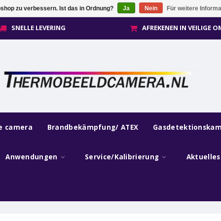
shop zu verbessern. Ist das in Ordnung?
Ja
Nein
Für weitere Inform
SNELLE LEVERING
AFREKENEN IN VEILIGE 
he camera
Brandbekämpfung/ ATEX
Gasdetektionska
Anwendungen
Service/Kalibrierung
Aktuelle