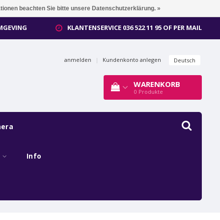
ationen beachten Sie bitte unsere Datenschutzerklärung. »
OMGEVING
KLANTENSERVICE 036 522 11 95 OF PER MAIL
anmelden
|
Kundenkonto anlegen
Deutsch
WARENKORB
0
Produkte
mera
s
Info