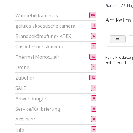
Startseite
/
Schla
Wärmebildcamera's
80
Artikel mi
geluids akoestische camera
4
Brandbekämpfung/ ATEX
6
Gasdetektionskamera
1
Thermal Monoculair
18
Keine Produkte g
Seite 1 von 1
Drone
1
Zubehör
12
SALE
7
Anwendungen
0
Service/Kalibrierung
0
Aktuelles
0
Info
0