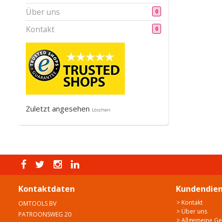
Über uns
0
Kontakt
0
Zuletzt angesehen
Löschen
Kontaktdaten
Kundendien
> Kontakt
OMTOOLS BV
> Über uns
PATROONSWEG 20
> Allgemeine G