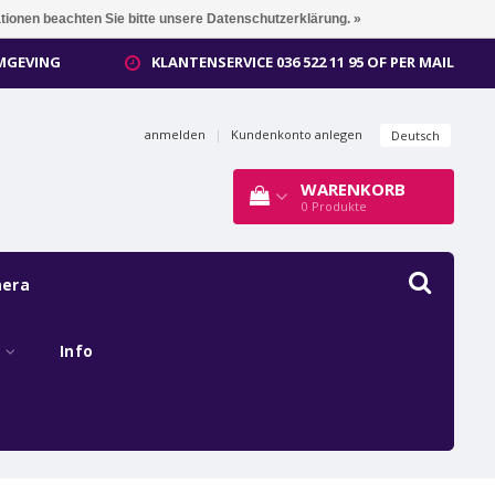
ationen beachten Sie bitte unsere Datenschutzerklärung. »
OMGEVING
KLANTENSERVICE 036 522 11 95 OF PER MAIL
anmelden
|
Kundenkonto anlegen
Deutsch
WARENKORB
0
Produkte
mera
s
Info