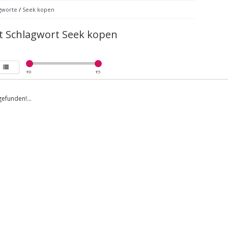
gworte
/
Seek kopen
it Schlagwort Seek kopen
€
0
€
5
efunden!...