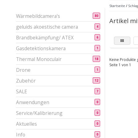
Startseite
/
Schla
Wärmebildcamera's
80
Artikel m
geluids akoestische camera
4
Brandbekämpfung/ ATEX
6
Gasdetektionskamera
1
Thermal Monoculair
18
Keine Produkte g
Seite 1 von 1
Drone
1
Zubehör
12
SALE
7
Anwendungen
0
Service/Kalibrierung
0
Aktuelles
0
Info
0