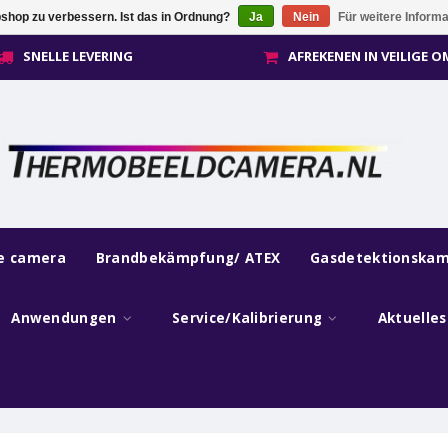
shop zu verbessern. Ist das in Ordnung?
Ja
Nein
Für weitere Inform
SNELLE LEVERING
AFREKENEN IN VEILIGE 
he camera
Brandbekämpfung/ ATEX
Gasdetektionska
Anwendungen
Service/Kalibrierung
Aktuelle