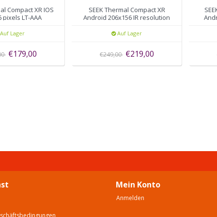
al Compact XR IOS
SEEK Thermal Compact XR
SEE
 pixels LT-AAA
Android 206x156 IR resolution
Andr
Micro-USB UT-AAA
Auf Lager
Auf Lager
€179,00
€219,00
00
€249,00
st
Mein Konto
Anmelden
eschäftsbedingungen