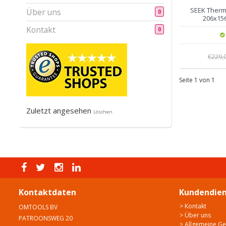
SEEK Therm
Über uns
0
206x156
Kontakt
0
€229,
Seite 1 von 1
Zuletzt angesehen
Löschen
Kontaktdaten
Kundendien
> Kontakt
OMTOOLS BV
> Über uns
PATROONSWEG 20
> Allgemeine G