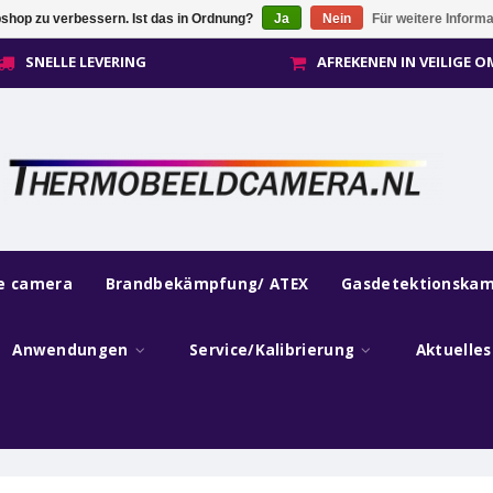
shop zu verbessern. Ist das in Ordnung?
Ja
Nein
Für weitere Inform
SNELLE LEVERING
AFREKENEN IN VEILIGE 
he camera
Brandbekämpfung/ ATEX
Gasdetektionska
Anwendungen
Service/Kalibrierung
Aktuelle