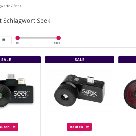
gworte
/
Seek
it Schlagwort Seek
€
0
€
400
SALE
SALE
aufen
Kaufen