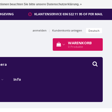
ationen beachten Sie bitte unsere Datenschutzerklärung. »
OMGEVING
KLANTENSERVICE 036 522 11 95 OF PER MAIL
anmelden
|
Kundenkonto anlegen
Deutsch
WARENKORB
0
Produkte
mera
s
Info