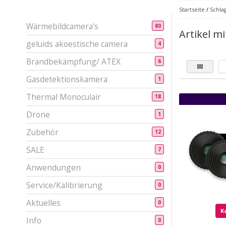
Startseite
/
Schla
Wärmebildcamera's
80
Artikel m
geluids akoestische camera
4
Brandbekämpfung/ ATEX
6
Gasdetektionskamera
1
Thermal Monoculair
18
Drone
1
Zubehör
12
SALE
7
Anwendungen
0
Service/Kalibrierung
0
Aktuelles
0
K
Info
0