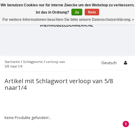
Wir benutzen Cookies nur für interne Zwecke um den Webshop zu verbessern.
Toggle
navigation
Ist das in Ordnung?
Ja
Nein
Für weitere Informationen beachten Sie bitte unsere Datenschutzerklärung. »
Startseite
/
Schlagworte
/
verloop van
Deutsch
5/8 naar1/4
Artikel mit Schlagwort verloop van 5/8
naar1/4
Keine Produkte gefunden!...
1