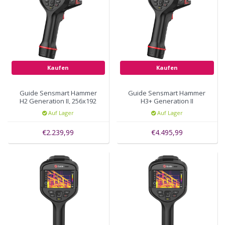
Kaufen
Kaufen
Guide Sensmart Hammer
Guide Sensmart Hammer
H2 Generation II, 256x192
H3+ Generation II
thermal pixels, autofocus
Wärmebildkamera
Auf Lager
Auf Lager
384x288 pixels
€2.239,99
€4.495,99