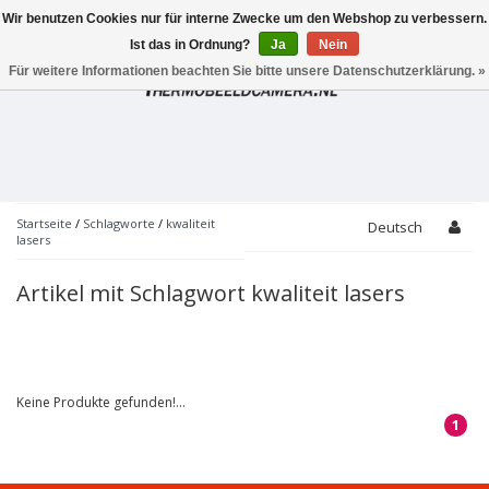
Wir benutzen Cookies nur für interne Zwecke um den Webshop zu verbessern.
Toggle
navigation
Ist das in Ordnung?
Ja
Nein
Für weitere Informationen beachten Sie bitte unsere Datenschutzerklärung. »
Startseite
/
Schlagworte
/
kwaliteit
Deutsch
lasers
Artikel mit Schlagwort kwaliteit lasers
Keine Produkte gefunden!...
1