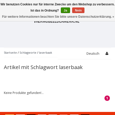
Wir benutzen Cookies nur für interne Zwecke um den Webshop zu verbessern.
Toggle
navigation
Ist das in Ordnung?
Ja
Nein
Für weitere Informationen beachten Sie bitte unsere Datenschutzerklärung. »
Startseite
/
Schlagworte
/
laserbaak
Deutsch
Artikel mit Schlagwort laserbaak
Keine Produkte gefunden!...
1