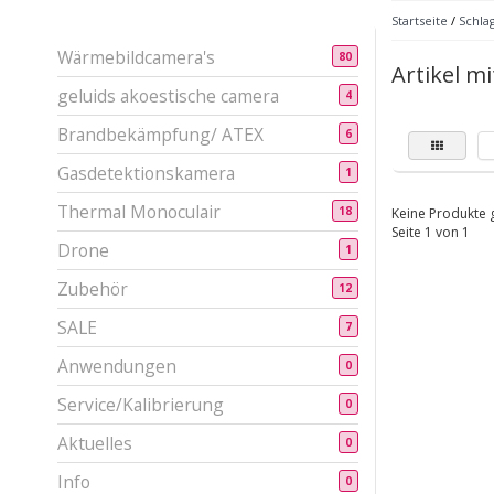
Startseite
/
Schla
Wärmebildcamera's
80
Artikel mi
geluids akoestische camera
4
Brandbekämpfung/ ATEX
6
Gasdetektionskamera
1
Thermal Monoculair
18
Keine Produkte g
Seite 1 von 1
Drone
1
Zubehör
12
SALE
7
Anwendungen
0
Service/Kalibrierung
0
Aktuelles
0
Info
0