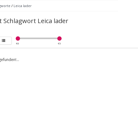
gworte
/
Leica lader
t Schlagwort Leica lader
€
0
€
5
efunden!...