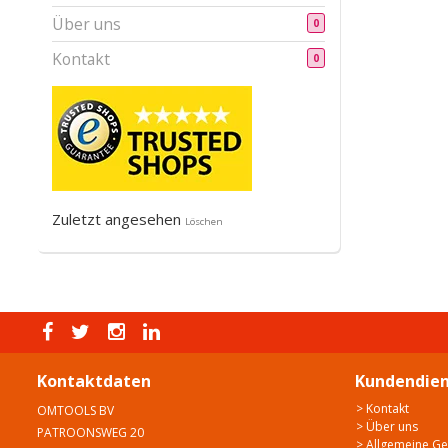
Über uns
0
Kontakt
0
Zuletzt angesehen
Löschen
Kontaktdaten
Kundendien
> Kontakt
OMTOOLS BV
> Über uns
PATROONSWEG 20
> Allgemeine G