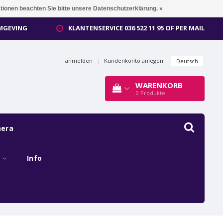
ationen beachten Sie bitte unsere Datenschutzerklärung. »
OMGEVING
KLANTENSERVICE 036 522 11 95 OF PER MAIL
anmelden
|
Kundenkonto anlegen
Deutsch
WARENKORB
0
Produkte
mera
s
Info