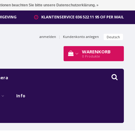
ationen beachten Sie bitte unsere Datenschutzerklärung. »
OMGEVING
KLANTENSERVICE 036 522 11 95 OF PER MAIL
anmelden
|
Kundenkonto anlegen
Deutsch
WARENKORB
0
Produkte
mera
s
Info