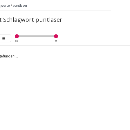
gworte
/
puntlaser
it Schlagwort puntlaser
€
0
€
5
efunden!...