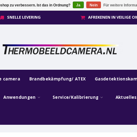
shop zu verbessern. Ist das in Ordnung?
Ja
Nein
Für weitere Inform
SNELLE LEVERING
AFREKENEN IN VEILIGE 
he camera
Brandbekämpfung/ ATEX
Gasdetektionska
Anwendungen
Service/Kalibrierung
Aktuelle