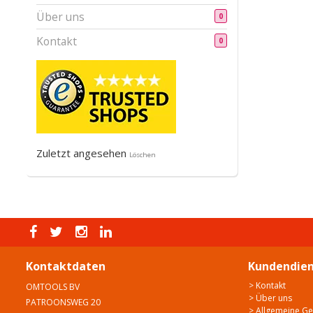
Über uns
0
Kontakt
0
Zuletzt angesehen
Löschen
Kontaktdaten
Kundendien
> Kontakt
OMTOOLS BV
> Über uns
PATROONSWEG 20
> Allgemeine G