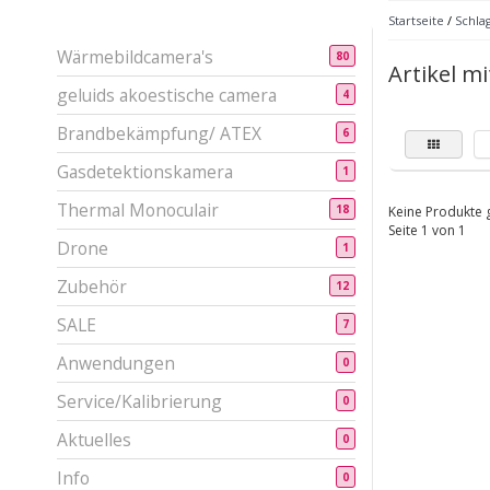
Startseite
/
Schla
Wärmebildcamera's
80
Artikel m
geluids akoestische camera
4
Brandbekämpfung/ ATEX
6
Gasdetektionskamera
1
Thermal Monoculair
18
Keine Produkte g
Seite 1 von 1
Drone
1
Zubehör
12
SALE
7
Anwendungen
0
Service/Kalibrierung
0
Aktuelles
0
Info
0