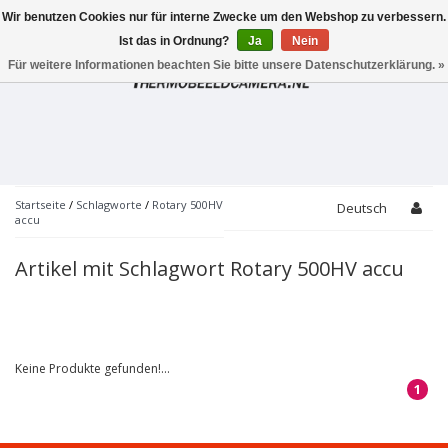
Wir benutzen Cookies nur für interne Zwecke um den Webshop zu verbessern.
Toggle
navigation
Ist das in Ordnung?
Ja
Nein
Für weitere Informationen beachten Sie bitte unsere Datenschutzerklärung. »
Startseite
/
Schlagworte
/
Rotary 500HV
Deutsch
accu
Artikel mit Schlagwort Rotary 500HV accu
Keine Produkte gefunden!...
1