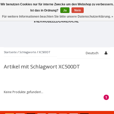
Wir benutzen Cookies nur für interne Zwecke um den Webshop zu verbessern.
Toggle
navigation
Ist das in Ordnung?
Ja
Nein
Für weitere Informationen beachten Sie bitte unsere Datenschutzerklärung. »
Startseite
/
Schlagworte
/
XC500DT
Deutsch
Artikel mit Schlagwort XC500DT
Keine Produkte gefunden!...
1