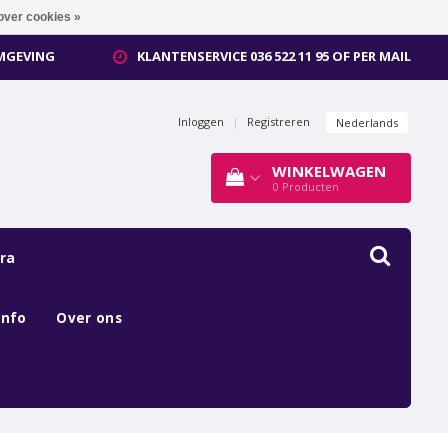
over cookies »
OMGEVING
KLANTENSERVICE 036 522 11 95 OF PER MAIL
Inloggen
|
Registreren
Nederlands
WINKELWAGEN
0
Producten
ra
Info
Over ons