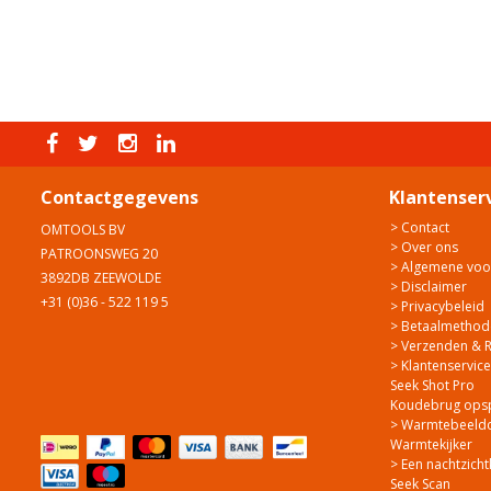
Contactgegevens
Klantenser
> Contact
OMTOOLS BV
> Over ons
PATROONSWEG 20
> Algemene vo
3892DB ZEEWOLDE
> Disclaimer
+31 (0)36 - 522 119 5
> Privacybeleid
> Betaalmethod
> Verzenden & 
> Klantenservice
Seek Shot Pro
Koudebrug ops
> Warmtebeeldca
Warmtekijker
> Een nachtzicht
Seek Scan