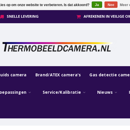
kies op om onze website te verbeteren. Is dat akkoord?
Ja
Nee
Meer 
SNELLE LEVERING
AFREKENEN IN VEILIGE 
luids camera
Brand/ATEX camera's
Gas detectie came
oepassingen
Service/Kalibratie
Nieuws