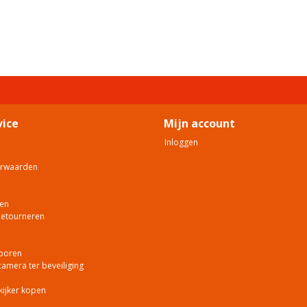
vice
Mijn account
Inloggen
orwaarden
en
Retourneren
poren
mera ter beveiliging
kijker kopen