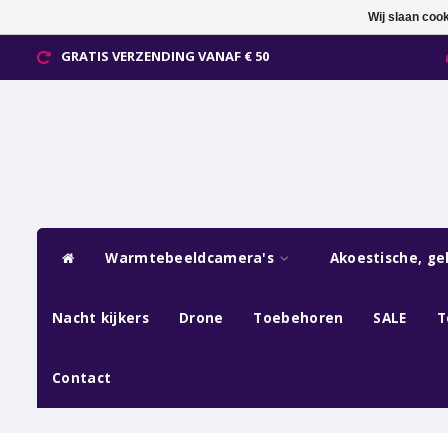
Wij slaan coo
GRATIS VERZENDING VANAF € 50
Warmtebeeldcamera's
Akoestische, ge
Nacht kijkers
Drone
Toebehoren
SALE
T
Contact