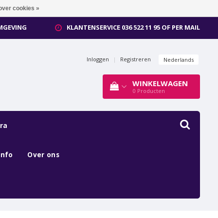
over cookies »
OMGEVING
KLANTENSERVICE 036 522 11 95 OF PER MAIL
Inloggen
|
Registreren
Nederlands
WINKELWAGEN
0
Producten
ra
Info
Over ons