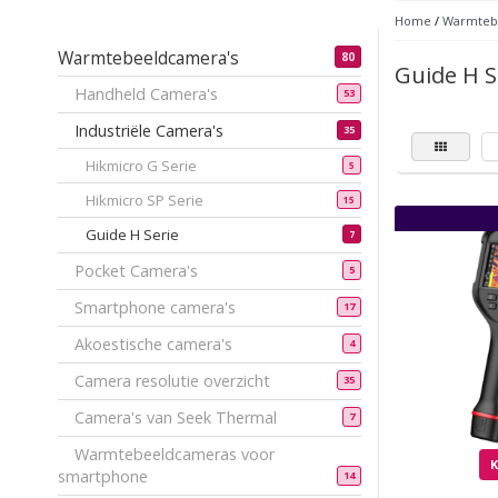
Home
/
Warmteb
Warmtebeeldcamera's
80
Guide H S
Handheld Camera's
53
Industriële Camera's
35
Hikmicro G Serie
5
Hikmicro SP Serie
15
Guide H Serie
7
Pocket Camera's
5
Smartphone camera's
17
Akoestische camera's
4
Camera resolutie overzicht
35
Camera's van Seek Thermal
7
Warmtebeeldcameras voor
smartphone
14