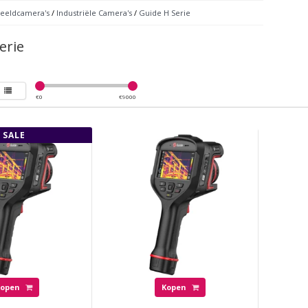
eeldcamera's
/
Industriële Camera's
/
Guide H Serie
erie
€
0
€
9000
SALE
Kopen
Kopen