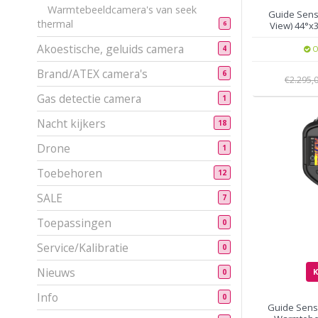
Warmtebeeldcamera's van seek
Guide Sens
thermal
6
View) 44°x3
Akoestische, geluids camera
O
4
Brand/ATEX camera's
6
€2.295,
Gas detectie camera
1
Nacht kijkers
18
Drone
1
Toebehoren
12
SALE
7
Toepassingen
0
Service/Kalibratie
0
Nieuws
0
Info
0
Guide Sen