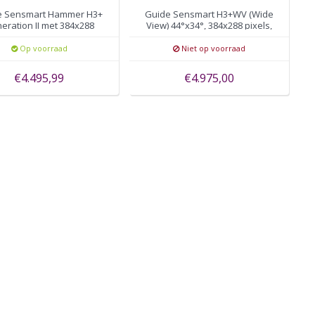
e Sensmart Hammer H3+
Guide Sensmart H3+WV (Wide
eration II met 384x288
View) 44°x34°, 384x288 pixels,
pixels, autofocus
autofocus
Op voorraad
Niet op voorraad
€4.495,99
€4.975,00