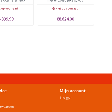
eldcamera 480 x
met 640x480 pixels, FOV
60, 15mK
25°×19°
t op voorraad
Niet op voorraad
6.899,99
€8.624,00
vice
Mijn account
Inloggen
orwaarden