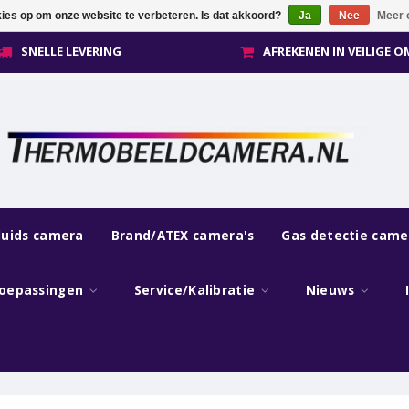
kies op om onze website te verbeteren. Is dat akkoord?
Ja
Nee
Meer 
SNELLE LEVERING
AFREKENEN IN VEILIGE 
luids camera
Brand/ATEX camera's
Gas detectie came
oepassingen
Service/Kalibratie
Nieuws