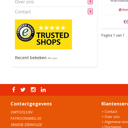
Warmtebe
Over ons
0
3
Nie
Contact
0
€
Pagina 1 van 1
Recent bekeken
Wissen
Contactgegevens
Klantenser
> Contact
OMTOOLS BV
> Over ons
PATROONSWEG 20
> Algemene vo
3892DB ZEEWOLDE
> Disclaimer