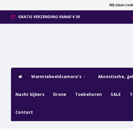
Wij slaan coo
GRATIS VERZENDING VANAF € 50
Warmtebeeldcamera's
Akoestische, ge
Nacht kijkers
Drone
Toebehoren
SALE
T
Contact