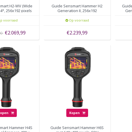
mart H2-WV (Wide
Guide Sensmart Hammer H2
Guid
4°, 256x192 pixels
Generation II, 256x192
Gen
thermische pixels, autofocus
p voorraad
Op voorraad
€2.069,99
€2.239,99
00
Kopen
Kopen
smart Hammer H4S
Guide Sensmart Hammer H6S