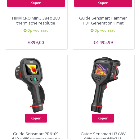
Kopen
Kopen
HIKMICRO Mini3 384 x 288
Guide Sensmart Hammer
thermische resolutie
H3+ Generation II met
384x288 pixels, autofocus
Op voorraad
Op voorraad
€899,00
€4.495,99
Kopen
Kopen
Guide Sensmart PR610S
Guide Sensmart H3+WV
640 x 480 camera voor de
(Wide View) 44°x34°,