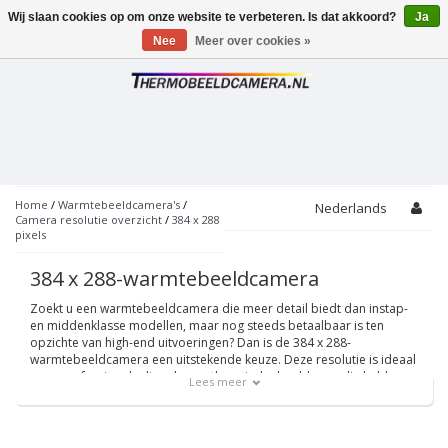
Wij slaan cookies op om onze website te verbeteren. Is dat akkoord?
Ja
Toggle
navigation
Nee
Meer over cookies »
Home
/
Warmtebeeldcamera's
/
Nederlands
Camera resolutie overzicht
/
384 x 288
pixels
384 x 288-warmtebeeldcamera
Zoekt u een warmtebeeldcamera die meer detail biedt dan instap-
en middenklasse modellen, maar nog steeds betaalbaar is ten
opzichte van high-end uitvoeringen? Dan is de 384 x 288-
warmtebeeldcamera een uitstekende keuze. Deze resolutie is ideaal
voor professionals die scherpe thermische beelden nodig hebben
Lees meer
voor inspecties in de bouw, elektrotechniek en industrie. Bij
Thermobeeldcamera.nl vindt u verschillende hoogwaardige
camera’s met deze resolutie.