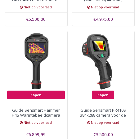
brandweer
384x288 pixels, autofocus
Niet op voorraad
Niet op voorraad
€5.500,00
€4.975,00
Kopen
Kopen
Guide Sensmart Hammer
Guide Sensmart PR410S
H4S Warmtebeeldcamera
384x288 camera voor de
480 x 360, 15mK
brandweer
Niet op voorraad
Niet op voorraad
€6.899,99
€3.500,00