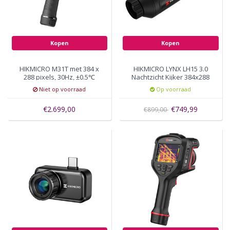
Kopen
Kopen
HIKMICRO M31T met 384 x
HIKMICRO LYNX LH15 3.0
288 pixels, 30Hz, ±0.5℃
Nachtzicht Kijker 384x288
nauwkeurig, ideaal voor
pixels 750 meter bereik
Niet op voorraad
Op voorraad
gebruik bij Dierenartsen
€2.699,00
€749,99
€899,00