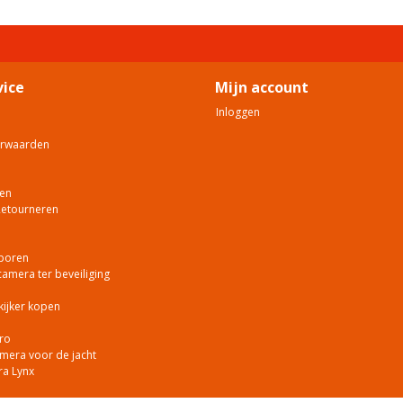
vice
Mijn account
Inloggen
orwaarden
en
Retourneren
poren
mera ter beveiliging
kijker kopen
ro
era voor de jacht
ra Lynx