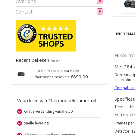
Over ons
0
Contact
0
INFORMAT
Hikmicro
Recent bekeken
Wissen
Met 384 x
HIKMICRO
Mini3 384 x 288
Deze smartp
€899,00
thermische resolutie
smartphone,
Compabilitei
Specificat
Voordelen van Thermobeeldcamera.nl
Thermische (
Gratis verzending vanaf € 50
NETD: < 30 
Snelle levering
Frames per 
Detector:
1
Afrekenen in veilige omgeving