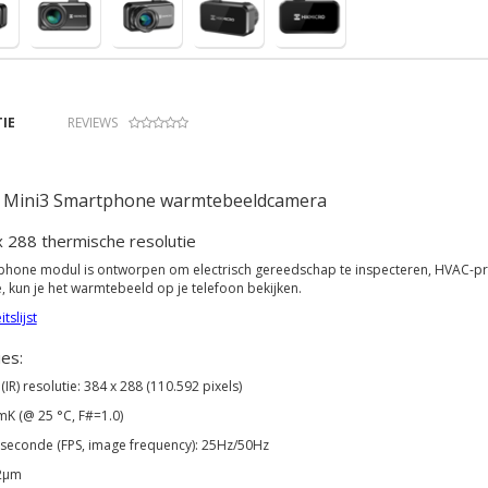
IE
REVIEWS
 Mini3 Smartphone warmtebeeldcamera
 288 thermische resolutie
hone modul is ontworpen om electrisch gereedschap te inspecteren, HVAC-pro
 kun je het warmtebeeld op je telefoon bekijken.
tslijst
ies:
IR) resolutie: 384 x 288 (110.592 pixels)
mK (@ 25 °C, F#=1.0)
seconde (FPS, image frequency): 25Hz/50Hz
2μm