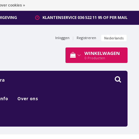
over cookies »
OMGEVING
KLANTENSERVICE 036 522 11 95 OF PER MAIL
Inloggen
|
Registreren
Nederlands
WINKELWAGEN
0
Producten
ra
Info
Over ons