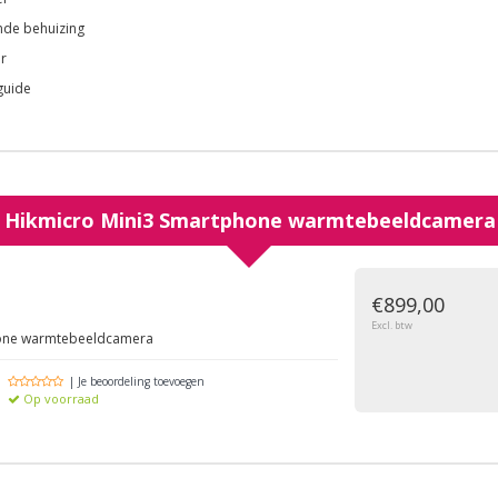
de behuizing
r
guide
Hikmicro Mini3 Smartphone warmtebeeldcamera 3
g
€899,00
Excl. btw
hone warmtebeeldcamera
| Je beoordeling toevoegen
Op voorraad