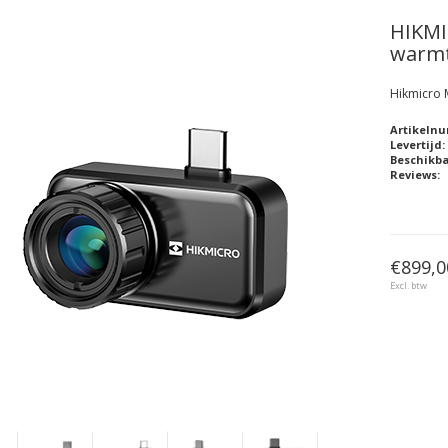
HIKM
warmt
Hikmicro
Artikeln
Levertijd:
Beschikb
Reviews:
€899,0
Excl. btw