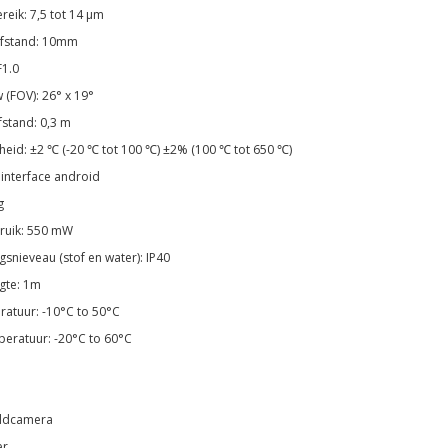
reik: 7,5 tot 14 μm
fstand: 10mm
1.0
w (FOV): 26° x 19°
fstand: 0,3 m
eid: ±2 ℃ (-20 ℃ tot 100 ℃) ±2% (100 ℃ tot 650 ℃)
interface android
g
ruik: 550 mW
snieveau (stof en water): IP40
ogte: 1m
atuur: -10°C to 50°C
eratuur: -20°C to 60°C
:
ldcamera
er