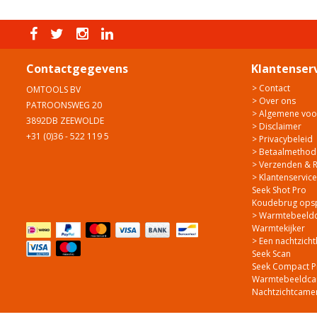
Contactgegevens
Klantenser
> Contact
OMTOOLS BV
> Over ons
PATROONSWEG 20
> Algemene vo
3892DB ZEEWOLDE
> Disclaimer
+31 (0)36 - 522 119 5
> Privacybeleid
> Betaalmethod
> Verzenden & 
> Klantenservice
Seek Shot Pro
Koudebrug ops
> Warmtebeeldca
Warmtekijker
> Een nachtzicht
Seek Scan
Seek Compact P
Warmtebeeldcam
Nachtzichtcame