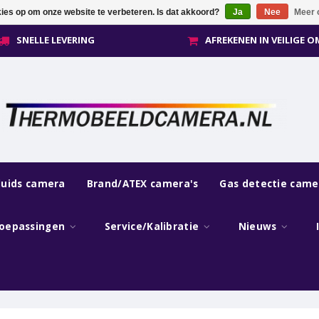
kies op om onze website te verbeteren. Is dat akkoord?
Ja
Nee
Meer 
SNELLE LEVERING
AFREKENEN IN VEILIGE 
luids camera
Brand/ATEX camera's
Gas detectie came
oepassingen
Service/Kalibratie
Nieuws