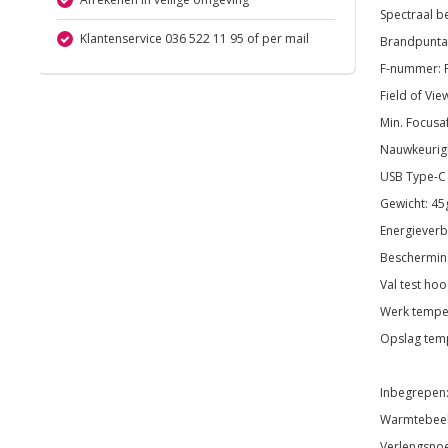
Spectraal be
Klantenservice 036 522 11 95 of per mail
Brandpunta
F-nummer: F
Field of Vie
Min. Focusa
Nauwkeurigh
USB Type-C 
Gewicht: 45
Energieverb
Bescherming
Val test ho
Werk temper
Opslag temp
Inbegrepen
Warmtebee
Verlengsno