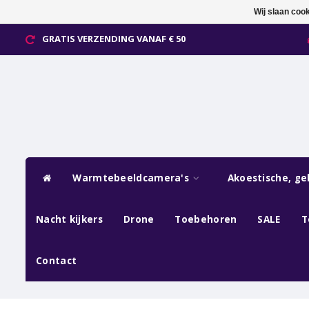
Wij slaan coo
GRATIS VERZENDING VANAF € 50
Warmtebeeldcamera's
Akoestische, ge
Nacht kijkers
Drone
Toebehoren
SALE
T
Contact