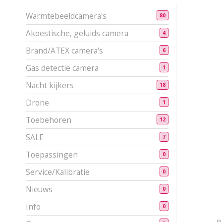
Warmtebeeldcamera's
80
Akoestische, geluids camera
4
Brand/ATEX camera's
6
Gas detectie camera
1
Nacht kijkers
18
Drone
1
Toebehoren
12
SALE
7
Toepassingen
0
Service/Kalibratie
0
Nieuws
0
Info
0