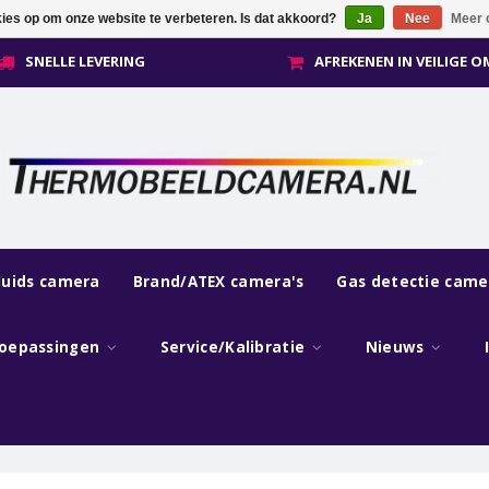
kies op om onze website te verbeteren. Is dat akkoord?
Ja
Nee
Meer 
SNELLE LEVERING
AFREKENEN IN VEILIGE 
luids camera
Brand/ATEX camera's
Gas detectie came
oepassingen
Service/Kalibratie
Nieuws