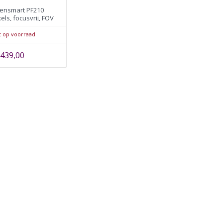
ensmart PF210
els, focusvrij, FOV
6° x 48°
t op voorraad
439,00