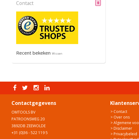
Contact
0
Recent bekeken
Wissen
Contactgegevens
Klantenser
> Contact
OMTOOLS BV
> Over ons
PATROONSWEG 20
> Algemene vo
3892DB ZEEWOLDE
> Disclaimer
+31 (0)36 - 522 119 5
> Privacybeleid