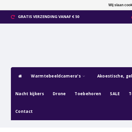
Wij slaan coo
GRATIS VERZENDING VANAF € 50
Warmtebeeldcamera's
Akoestische, ge
Nacht kijkers
Drone
Toebehoren
SALE
T
Contact