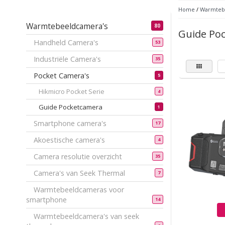
Home
/
Warmteb
Warmtebeeldcamera's
80
Guide Po
Handheld Camera's
53
Industriële Camera's
35
Pocket Camera's
5
Hikmicro Pocket Serie
4
Guide Pocketcamera
1
Smartphone camera's
17
Akoestische camera's
4
Camera resolutie overzicht
35
Camera's van Seek Thermal
7
Warmtebeeldcameras voor
smartphone
14
Warmtebeeldcamera's van seek