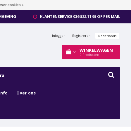
over cookies »
OMGEVING
KLANTENSERVICE 036 522 11 95 OF PER MAIL
Inloggen
|
Registreren
Nederlands
WINKELWAGEN
0
Producten
ra
Info
Over ons