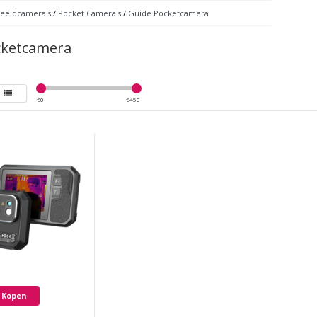
eeldcamera's
/
Pocket Camera's
/
Guide Pocketcamera
cketcamera
€
0
€
450
Kopen