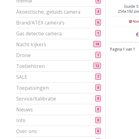
thermal
6
Guide S
256x192 pix
Akoestische, geluids camera
4
5
Nie
Brand/ATEX camera's
6
Gas detectie camera
€
1
Nacht kijkers
18
Pagina 1 van 1
Drone
1
Toebehoren
12
SALE
7
Toepassingen
0
Service/Kalibratie
0
Nieuws
0
Info
0
Over ons
0