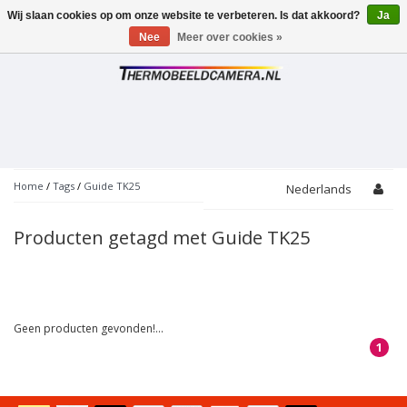
Wij slaan cookies op om onze website te verbeteren. Is dat akkoord?
Ja
Toggle
navigation
Nee
Meer over cookies »
Home
/
Tags
/
Guide TK25
Nederlands
Producten getagd met Guide TK25
Geen producten gevonden!...
1