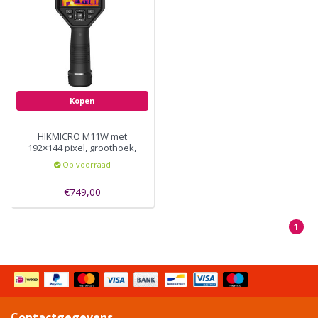
Kopen
HIKMICRO M11W met
192×144 pixel, groothoek,
focus vrij, 25Hz, 3,5 inch
Op voorraad
LCD-touchscreen met
640×480 resolutie,
€749,00
1
Contactgegevens