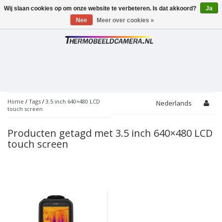
Wij slaan cookies op om onze website te verbeteren. Is dat akkoord?
Ja
Toggle
navigation
Nee
Meer over cookies »
Home
/
Tags
/
3.5 inch 640×480 LCD
Nederlands
touch screen
Producten getagd met 3.5 inch 640×480 LCD
touch screen