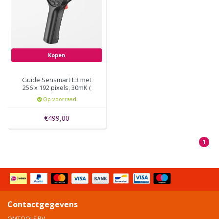
Kopen
Guide Sensmart E3 met
256 x 192 pixels, 30mK (
0,03 ºC ), 30Hz
Op voorraad
€499,00
1
Contactgegevens
OMTOOLS BV