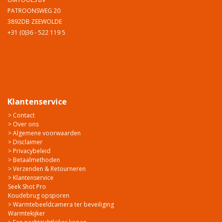
PATROONSWEG 20
3892DB ZEEWOLDE
+31 (0)36 - 522 119 5
Klantenservice
> Contact
> Over ons
> Algemene voorwaarden
> Disclaimer
> Privacybeleid
> Betaalmethoden
> Verzenden & Retourneren
> Klantenservice
Seek Shot Pro
Koudebrug opsporen
> Warmtebeeldcamera ter beveiliging
Warmtekijker