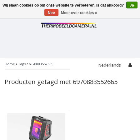
Wij slaan cookies op om onze website te verbeteren. Is dat akkoord?
Ja
Toggle
navigation
Nee
Meer over cookies »
Home
/
Tags
/
6970883552665
Nederlands
Producten getagd met 6970883552665