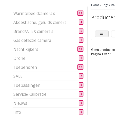
Home
/
Tags
/
69
Warmtebeeldcamera's
80
Producte
Akoestische, geluids camera
4
Brand/ATEX camera's
6
Gas detectie camera
1
Nacht kijkers
18
Geen producten 
Pagina 1 van 1
Drone
1
Toebehoren
12
SALE
7
Toepassingen
0
Service/Kalibratie
0
Nieuws
0
Info
0