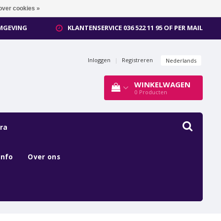
over cookies »
OMGEVING
KLANTENSERVICE 036 522 11 95 OF PER MAIL
Inloggen
|
Registreren
Nederlands
WINKELWAGEN
0
Producten
ra
Info
Over ons