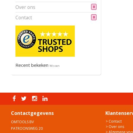
Over ons
0
Contact
0
Recent bekeken
Wissen
Contactgegevens
Klantenser
> Contact
OMTOOLS BV
> Over ons
PATROONSWEG 20
> Algemene vo