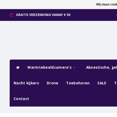
Wij slaan coo
GRATIS VERZENDING VANAF € 50
Warmtebeeldcamera's
Akoestische, ge
Nacht kijkers
Drone
Toebehoren
SALE
T
Contact