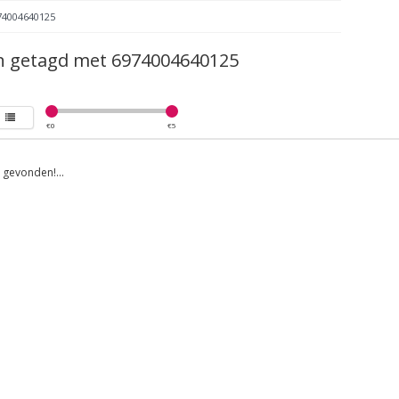
74004640125
n getagd met 6974004640125
€
0
€
5
gevonden!...