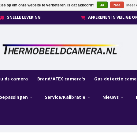
kies op om onze website te verbeteren. Is dat akkoord?
Ja
Nee
Meer 
SNELLE LEVERING
AFREKENEN IN VEILIGE 
luids camera
Brand/ATEX camera's
Gas detectie came
oepassingen
Service/Kalibratie
Nieuws