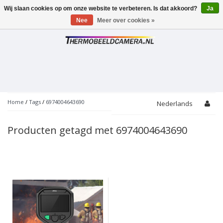
Wij slaan cookies op om onze website te verbeteren. Is dat akkoord?
Ja
Toggle
navigation
Nee
Meer over cookies »
Home
/
Tags
/
6974004643690
Nederlands
Producten getagd met 6974004643690