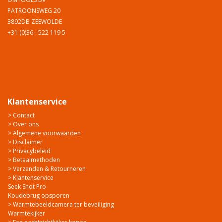
PATROONSWEG 20
3892DB ZEEWOLDE
+31 (0)36 - 522 119 5
Klantenservice
> Contact
> Over ons
> Algemene voorwaarden
> Disclaimer
> Privacybeleid
> Betaalmethoden
> Verzenden & Retourneren
> Klantenservice
Seek Shot Pro
Koudebrug opsporen
> Warmtebeeldcamera ter beveiliging
Warmtekijker