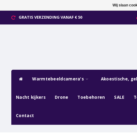
Wij slaan coo
GRATIS VERZENDING VANAF € 50
Warmtebeeldcamera's
Akoestische, ge
Nacht kijkers
Drone
Toebehoren
SALE
T
Contact