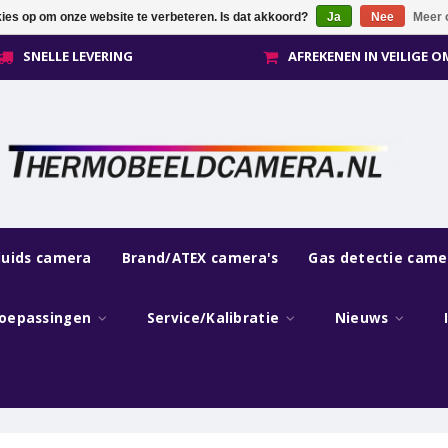
kies op om onze website te verbeteren. Is dat akkoord?
Ja
Nee
Meer 
SNELLE LEVERING
AFREKENEN IN VEILIGE 
luids camera
Brand/ATEX camera's
Gas detectie came
oepassingen
Service/Kalibratie
Nieuws