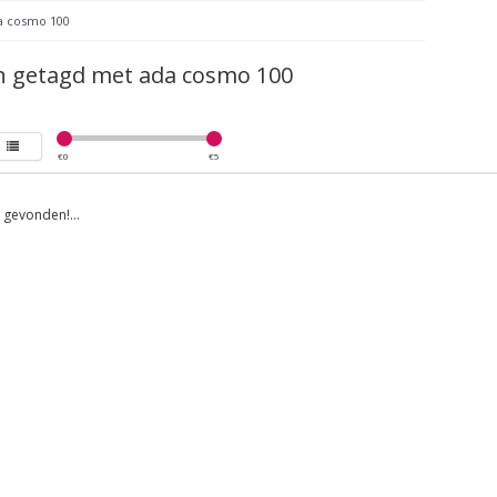
a cosmo 100
n getagd met ada cosmo 100
€
0
€
5
gevonden!...