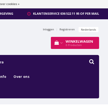
over cookies »
OMGEVING
KLANTENSERVICE 036 522 11 95 OF PER MAIL
Inloggen
|
Registreren
Nederlands
WINKELWAGEN
0
Producten
ra
Info
Over ons