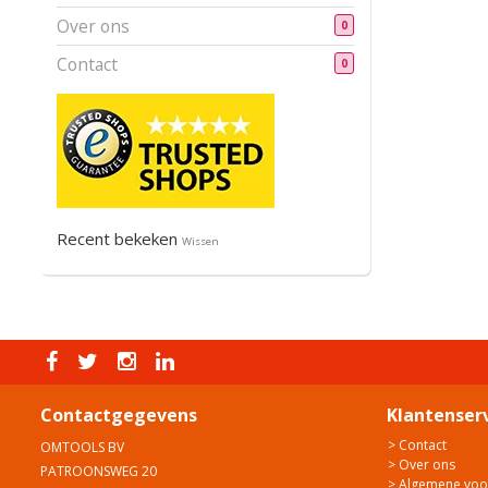
Over ons
0
Contact
0
Recent bekeken
Wissen
Contactgegevens
Klantenser
> Contact
OMTOOLS BV
> Over ons
PATROONSWEG 20
> Algemene vo