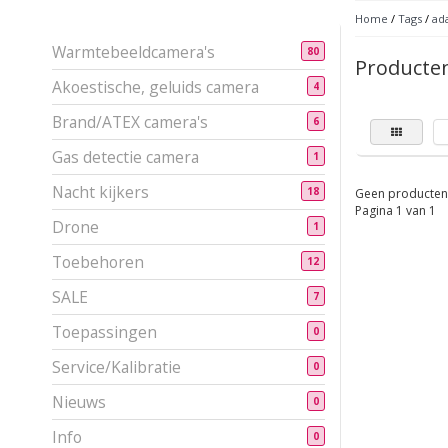
Home
/
Tags
/
ad
Warmtebeeldcamera's
80
Producte
Akoestische, geluids camera
4
Brand/ATEX camera's
6
Gas detectie camera
1
Nacht kijkers
18
Geen producten 
Pagina 1 van 1
Drone
1
Toebehoren
12
SALE
7
Toepassingen
0
Service/Kalibratie
0
Nieuws
0
Info
0