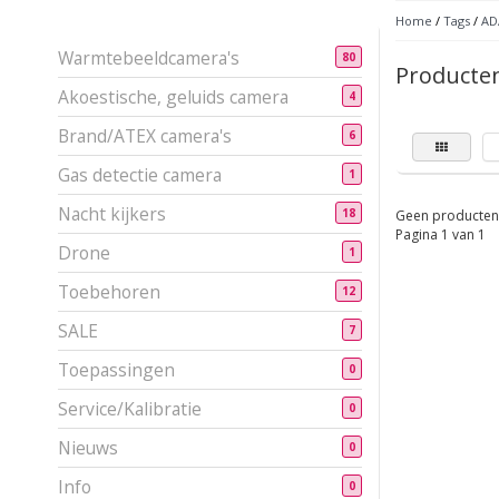
Home
/
Tags
/
ADA
Warmtebeeldcamera's
80
Producten
Akoestische, geluids camera
4
Brand/ATEX camera's
6
Gas detectie camera
1
Nacht kijkers
18
Geen producten 
Pagina 1 van 1
Drone
1
Toebehoren
12
SALE
7
Toepassingen
0
Service/Kalibratie
0
Nieuws
0
Info
0