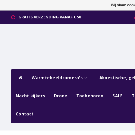
Wij slaan coo
GRATIS VERZENDING VANAF € 50
Warmtebeeldcamera's
Akoestische, ge
Nacht kijkers
Drone
Toebehoren
SALE
T
Contact