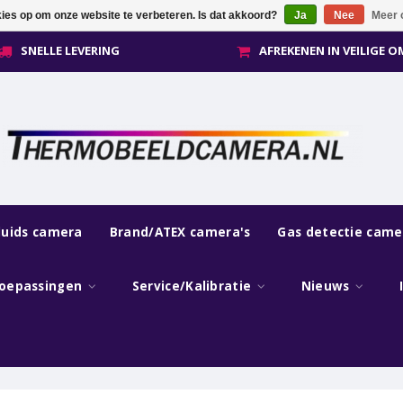
kies op om onze website te verbeteren. Is dat akkoord?
Ja
Nee
Meer 
SNELLE LEVERING
AFREKENEN IN VEILIGE 
luids camera
Brand/ATEX camera's
Gas detectie came
oepassingen
Service/Kalibratie
Nieuws