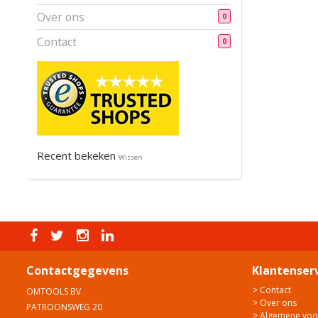
Over ons
0
Contact
0
Recent bekeken
Wissen
Contactgegevens
Klantenser
> Contact
OMTOOLS BV
> Over ons
PATROONSWEG 20
> Algemene vo