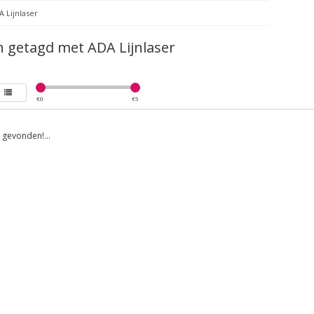
 Lijnlaser
 getagd met ADA Lijnlaser
€
0
€
5
gevonden!...