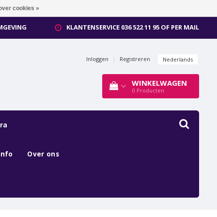
over cookies »
OMGEVING
KLANTENSERVICE 036 522 11 95 OF PER MAIL
Inloggen
|
Registreren
Nederlands
WINKELWAGEN
0
Producten
ra
Info
Over ons