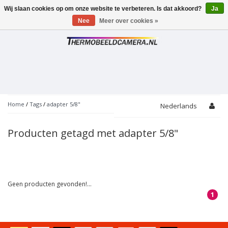
Wij slaan cookies op om onze website te verbeteren. Is dat akkoord?
Ja
Toggle
navigation
Nee
Meer over cookies »
Home
/
Tags
/
adapter 5/8"
Nederlands
Producten getagd met adapter 5/8"
Geen producten gevonden!...
1