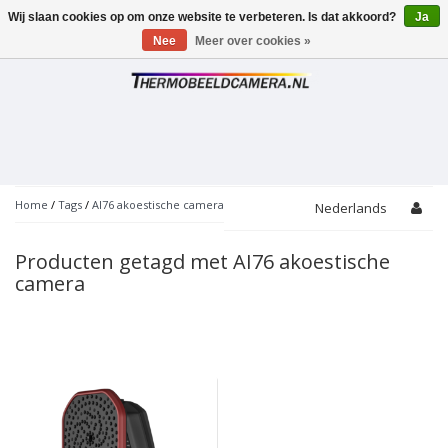
Wij slaan cookies op om onze website te verbeteren. Is dat akkoord?
Ja
Toggle
navigation
Nee
Meer over cookies »
Home
/
Tags
/
AI76 akoestische camera
Nederlands
Producten getagd met AI76 akoestische
camera