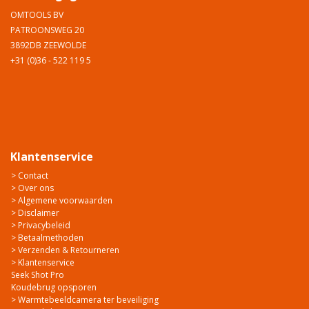
OMTOOLS BV
PATROONSWEG 20
3892DB ZEEWOLDE
+31 (0)36 - 522 119 5
Klantenservice
> Contact
> Over ons
> Algemene voorwaarden
> Disclaimer
> Privacybeleid
> Betaalmethoden
> Verzenden & Retourneren
> Klantenservice
Seek Shot Pro
Koudebrug opsporen
> Warmtebeeldcamera ter beveiliging