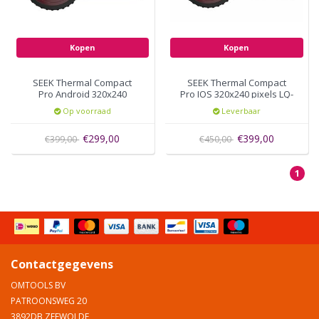
Kopen
Kopen
SEEK Thermal Compact
SEEK Thermal Compact
Pro Android 320x240
Pro IOS 320x240 pixels LQ-
pixels UQ-AAAX
AAAX
Op voorraad
Leverbaar
€299,00
€399,00
€399,00
€450,00
1
Contactgegevens
OMTOOLS BV
PATROONSWEG 20
3892DB ZEEWOLDE