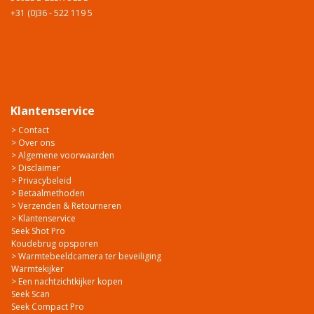
+31 (0)36 - 522 119 5
Klantenservice
> Contact
> Over ons
> Algemene voorwaarden
> Disclaimer
> Privacybeleid
> Betaalmethoden
> Verzenden & Retourneren
> Klantenservice
Seek Shot Pro
Koudebrug opsporen
> Warmtebeeldcamera ter beveiliging
Warmtekijker
> Een nachtzichtkijker kopen
Seek Scan
Seek Compact Pro