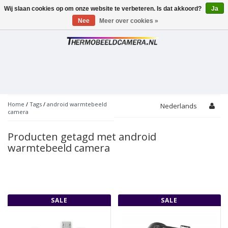
Wij slaan cookies op om onze website te verbeteren. Is dat akkoord?
Ja
Toggle
navigation
Nee
Meer over cookies »
Home
/
Tags
/
android warmtebeeld
Nederlands
camera
Producten getagd met android
warmtebeeld camera
SALE
SALE