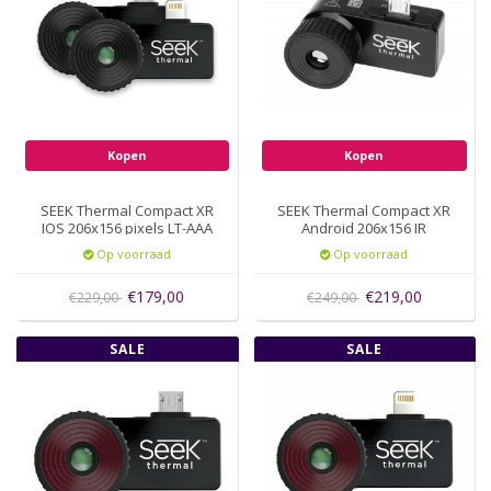
Kopen
Kopen
SEEK Thermal Compact XR
SEEK Thermal Compact XR
IOS 206x156 pixels LT-AAA
Android 206x156 IR
resolutie Micro-USB UT-
Op voorraad
Op voorraad
AAA
€179,00
€219,00
€229,00
€249,00
SALE
SALE