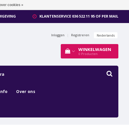
over cookies »
OMGEVING
KLANTENSERVICE 036 522 11 95 OF PER MAIL
Inloggen
|
Registreren
Nederlands
WINKELWAGEN
0
Producten
ra
Info
Over ons