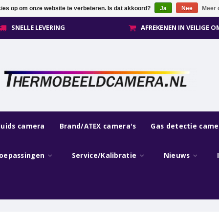
kies op om onze website te verbeteren. Is dat akkoord?
Ja
Nee
Meer 
SNELLE LEVERING
AFREKENEN IN VEILIGE 
luids camera
Brand/ATEX camera's
Gas detectie came
oepassingen
Service/Kalibratie
Nieuws