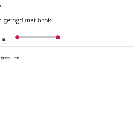
ak
n getagd met baak
€
0
€
5
gevonden!...