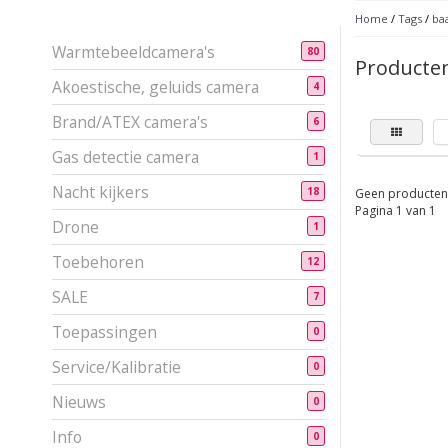
Home
/
Tags
/
ba
Warmtebeeldcamera's
80
Producte
Akoestische, geluids camera
4
Brand/ATEX camera's
6
Gas detectie camera
1
Nacht kijkers
18
Geen producten 
Pagina 1 van 1
Drone
1
Toebehoren
12
SALE
7
Toepassingen
0
Service/Kalibratie
0
Nieuws
0
Info
0