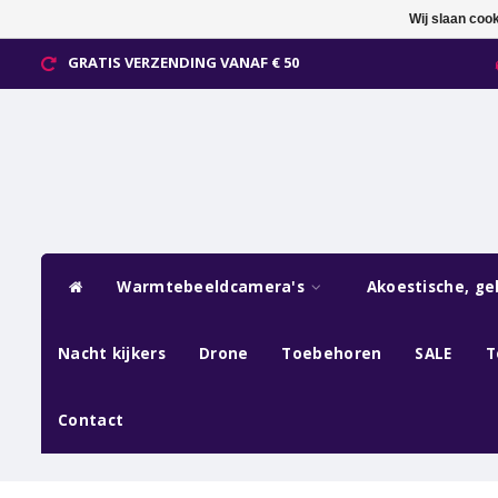
Wij slaan coo
GRATIS VERZENDING VANAF € 50
Warmtebeeldcamera's
Akoestische, ge
Nacht kijkers
Drone
Toebehoren
SALE
T
Contact