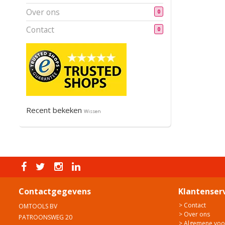
Over ons
0
Contact
0
Recent bekeken
Wissen
Contactgegevens
Klantenser
> Contact
OMTOOLS BV
> Over ons
PATROONSWEG 20
> Algemene vo