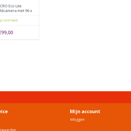
CRO Eco Lite
dcamera met 96 x
IR resolutie
p voorraad
€99,00
vice
Mijn account
Inloggen
orwaarden