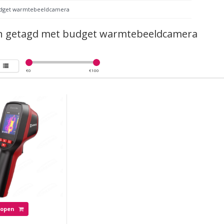
dget warmtebeeldcamera
n getagd met budget warmtebeeldcamera
€
0
€
100
Kopen