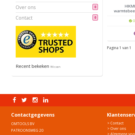
HIKMI
Over ons
0
warmtebeel
96 
Contact
0
O
Pagina 1 van 1
Recent bekeken
Wissen
Contactgegevens
Klantenser
> Contact
OMTOOLS BV
> Over ons
PATROONSWEG 20
> Algemene vo