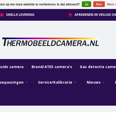
kies op om onze website te verbeteren. Is dat akkoord?
Ja
Nee
Meer 
SNELLE LEVERING
AFREKENEN IN VEILIGE 
luids camera
Brand/ATEX camera's
Gas detectie came
oepassingen
Service/Kalibratie
Nieuws