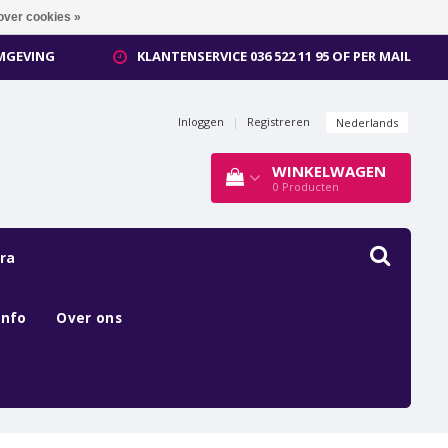
over cookies »
OMGEVING
KLANTENSERVICE 036 522 11 95 OF PER MAIL
Inloggen
|
Registreren
Nederlands
WINKELWAGEN
0
Producten
ra
Info
Over ons