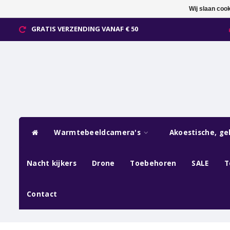
Wij slaan coo
GRATIS VERZENDING VANAF € 50
Warmtebeeldcamera's
Akoestische, ge
Nacht kijkers
Drone
Toebehoren
SALE
T
Contact