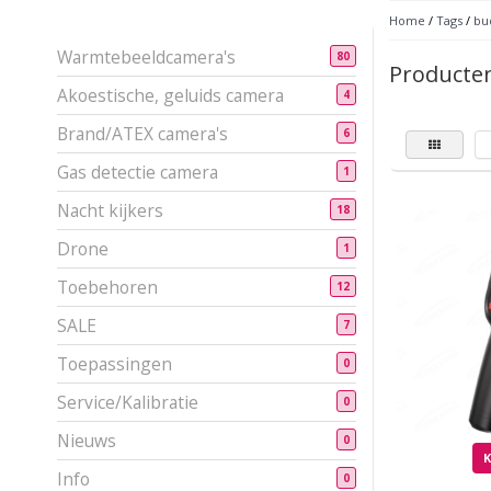
Home
/
Tags
/
bu
Warmtebeeldcamera's
80
Producte
Akoestische, geluids camera
4
Brand/ATEX camera's
6
Gas detectie camera
1
Nacht kijkers
18
Drone
1
Toebehoren
12
SALE
7
Toepassingen
0
Service/Kalibratie
0
Nieuws
0
Info
0