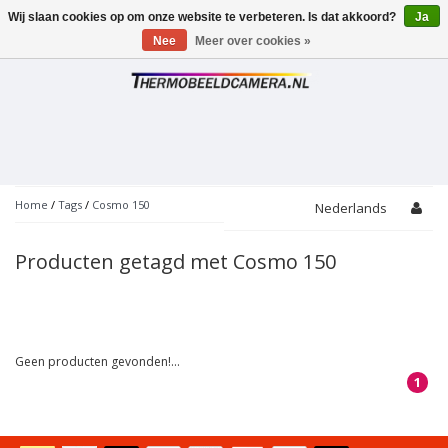
Wij slaan cookies op om onze website te verbeteren. Is dat akkoord?
Ja
Toggle
navigation
Nee
Meer over cookies »
Home
/
Tags
/
Cosmo 150
Nederlands
Producten getagd met Cosmo 150
Geen producten gevonden!...
1