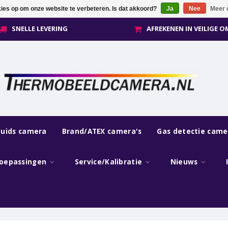
kies op om onze website te verbeteren. Is dat akkoord?
Ja
Nee
Meer 
SNELLE LEVERING
AFREKENEN IN VEILIGE 
luids camera
Brand/ATEX camera's
Gas detectie came
oepassingen
Service/Kalibratie
Nieuws