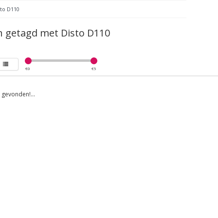
sto D110
 getagd met Disto D110
€
0
€
5
gevonden!...