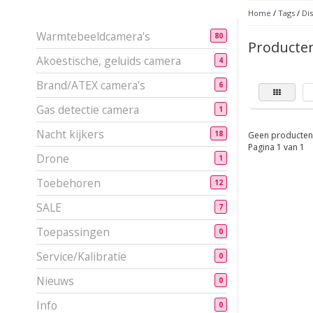
Home
/
Tags
/
Di
Warmtebeeldcamera's
80
Producten
Akoestische, geluids camera
4
Brand/ATEX camera's
6
Gas detectie camera
1
Nacht kijkers
18
Geen producten 
Pagina 1 van 1
Drone
1
Toebehoren
12
SALE
7
Toepassingen
0
Service/Kalibratie
0
Nieuws
0
Info
0