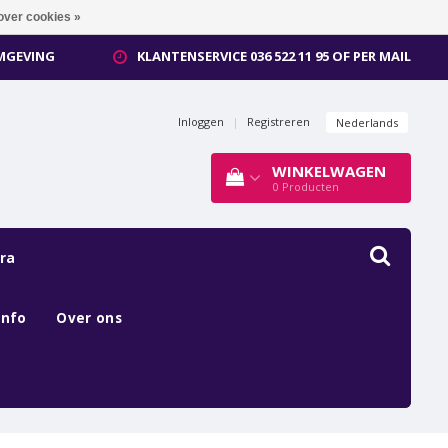
over cookies »
OMGEVING
KLANTENSERVICE 036 522 11 95 OF PER MAIL
Inloggen
|
Registreren
Nederlands
WINKELWAGEN
0
Producten
ra
Info
Over ons