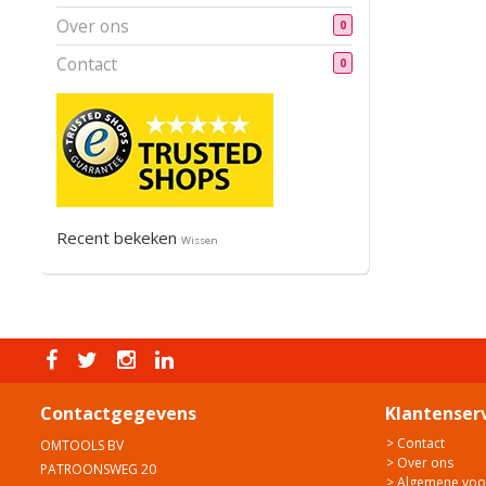
Over ons
0
Contact
0
Recent bekeken
Wissen
Contactgegevens
Klantenser
> Contact
OMTOOLS BV
> Over ons
PATROONSWEG 20
> Algemene vo