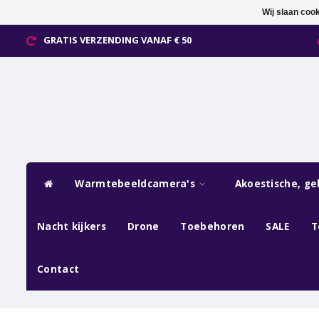
Wij slaan coo
GRATIS VERZENDING VANAF € 50
Warmtebeeldcamera's
Akoestische, ge
Nacht kijkers
Drone
Toebehoren
SALE
T
Contact