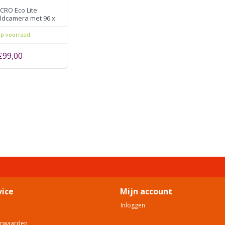
CRO Eco Lite
dcamera met 96 x
IR resolutie
p voorraad
€99,00
vice
Mijn account
Inloggen
orwaarden