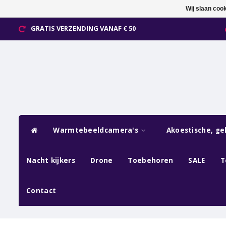
Wij slaan coo
GRATIS VERZENDING VANAF € 50
Warmtebeeldcamera's
Akoestische, ge
Nacht kijkers
Drone
Toebehoren
SALE
T
Contact