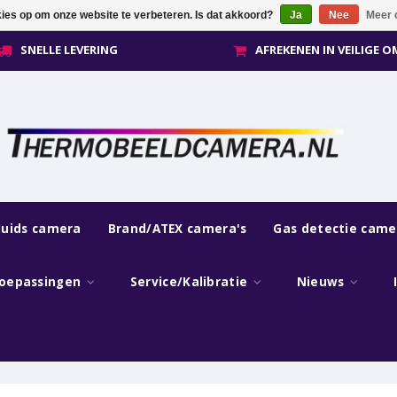
kies op om onze website te verbeteren. Is dat akkoord?
Ja
Nee
Meer 
SNELLE LEVERING
AFREKENEN IN VEILIGE 
luids camera
Brand/ATEX camera's
Gas detectie came
oepassingen
Service/Kalibratie
Nieuws