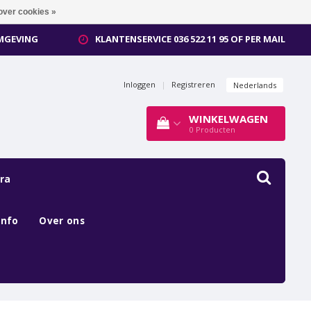
over cookies »
OMGEVING
KLANTENSERVICE 036 522 11 95 OF PER MAIL
Inloggen
|
Registreren
Nederlands
WINKELWAGEN
0
Producten
ra
Info
Over ons