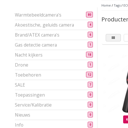
Home
/
Tags
/
EC
Warmtebeeldcamera's
80
Producten
Akoestische, geluids camera
4
Brand/ATEX camera's
6
Gas detectie camera
1
Nacht kijkers
18
Drone
1
Toebehoren
12
SALE
7
Toepassingen
0
Service/Kalibratie
0
Nieuws
0
Info
0