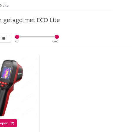
O Lite
 getagd met ECO Lite
€
0
€
100
Kopen