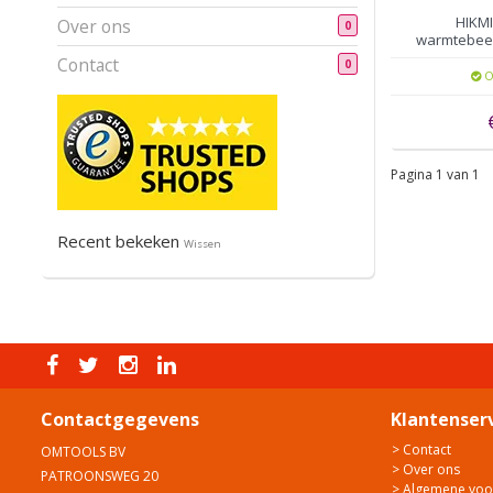
HIKMI
Over ons
0
warmtebeel
96 
Contact
0
O
Pagina 1 van 1
Recent bekeken
Wissen
Contactgegevens
Klantenser
> Contact
OMTOOLS BV
> Over ons
PATROONSWEG 20
> Algemene vo