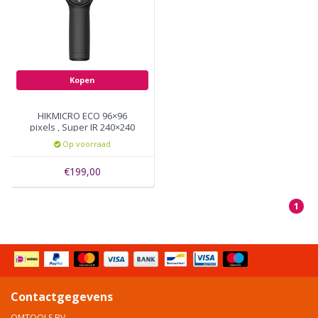
Kopen
HIKMICRO ECO 96×96
pixels , Super IR 240×240
pixels, 25Hz, *nieuw
Op voorraad
€199,00
1
Contactgegevens
OMTOOLS BV