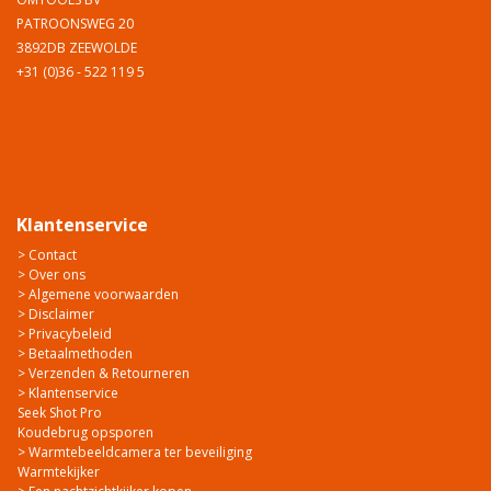
PATROONSWEG 20
3892DB ZEEWOLDE
+31 (0)36 - 522 119 5
Klantenservice
> Contact
> Over ons
> Algemene voorwaarden
> Disclaimer
> Privacybeleid
> Betaalmethoden
> Verzenden & Retourneren
> Klantenservice
Seek Shot Pro
Koudebrug opsporen
> Warmtebeeldcamera ter beveiliging
Warmtekijker