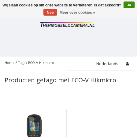
Wij slaan cookies op om onze website te verbeteren. Is dat akkoord?
Ja
Toggle
navigation
Nee
Meer over cookies »
Home
/
Tags
/
ECO-V Hikmicro
Nederlands
Producten getagd met ECO-V Hikmicro